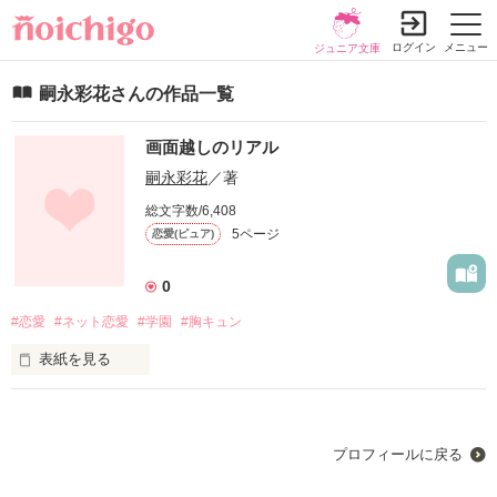
ログイン
メニュー
ジュニア文庫
嗣永彩花さんの作品一覧
画面越しのリアル
嗣永彩花
／著
総文字数/6,408
5ページ
恋愛(ピュア)
0
#恋愛
#ネット恋愛
#学園
#胸キュン
表紙を見る
愛。とは何か

プロフィールに戻る
家族、友達、恋人には勿論愛があるだろう

それはネットの世界でも同じなのだろうか
