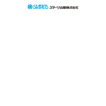
恋愛対象として好きなネットの友人『レトくん』

気になり始めてしまった学校の先輩『香坂先輩』

どちらも私の片想いの筈なのに

何故か2人の間で好きがゆらゆら揺れる

作品を読む