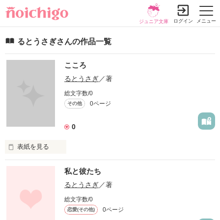
ログイン
メニュー
ジュニア文庫
るとうさぎさんの作品一覧
こころ
るとうさぎ
／著
総文字数/0
0ページ
その他
0
表紙を見る
この詩をよんで、貴女はなにを思いますか？

私と彼たち
るとうさぎ
／著
総文字数/0
作品を読む
0ページ
恋愛(その他)