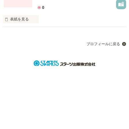
0
表紙を見る
私と彼たちの出合い。

それは私の人生の進む道のりでもある。

彼たちと出合い今の私がある。

プロフィールに戻る
ありがとう。

そう伝えることができたならなんと言えばいいのだろうか。
作品を読む