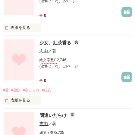
2ページ
恋愛(ピュア)
思っていた。

誰にも愛されない、必要としてもらえない自分自身を嘆き、恨
0
んでいた。

表紙を見る
唯一の理解者は、図書室の司書である

美月には、誰にも言えない

少女、紅茶香る
倉本翔(くらもと しょう)ただ一人のみ。

完
秘密があった。

またそれは、倉本にしても同じことだった。

心の傷、そして体の傷。

志由
／著
総文字数/12,746
秋奈は倉本へ、倉本は秋奈へ、

13ページ
恋愛(ピュア)
それは美月を縛り付ける、また他者と自分を隔てる大きな壁
互いが互いへ依存し合う。

だ。

先生と生徒の歪な関係。

0
ずっとこの日々が続けばいいと、

#愛
#固執
#寝とられ
#狂変
汚れた自分の、自ら汚した自分の、

そう思っていた。

正しい愛し方がわからない。

表紙を見る
こういう人間を、一般的に"病んでいる"と言うのだろう。

しかし、秋奈に恋心を寄せる一人の

男子生徒により、事態は思わぬ方向へと

間違いだらけ
完
進展する──────

過去に起こった事件をネタに密は、美しき少女、喜沙を無理矢
普通であろうと、この社会に必死にすがりついて生きていくの
理自分のもとに繋ぎ止める約束を交わした。

志由
／著
ももう疲れた。

総文字数/5,735