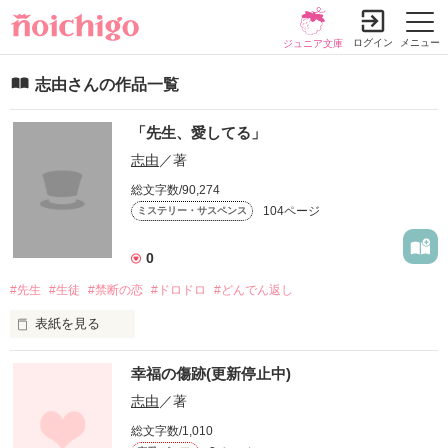
ログイン
メニュー
ジュニア文庫
志由さんの作品一覧
「先生、愛してる」
志由
／著
総文字数/90,274
104ページ
ミステリー・サスペンス
0
#先生
#生徒
#禁断の恋
#ドロドロ
#どんでん返し
表紙を見る
＿＿＿＿居場所が欲しい。

幸福の傷跡(更新停止中)
志由
／著
総文字数/1,010
柏木秋奈(かしわぎあきな)は、生きている間ずっと同じことを