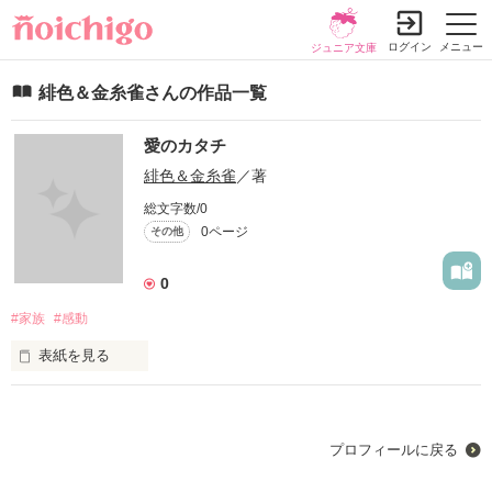
ログイン
メニュー
ジュニア文庫
緋色＆金糸雀さんの作品一覧
愛のカタチ
緋色＆金糸雀
／著
総文字数/0
0ページ
その他
0
#家族
#感動
表紙を見る
未編集
プロフィールに戻る
作品を読む