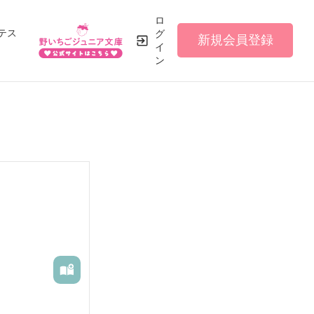
ロ
テス
グ
新規会員登録
イ
ン