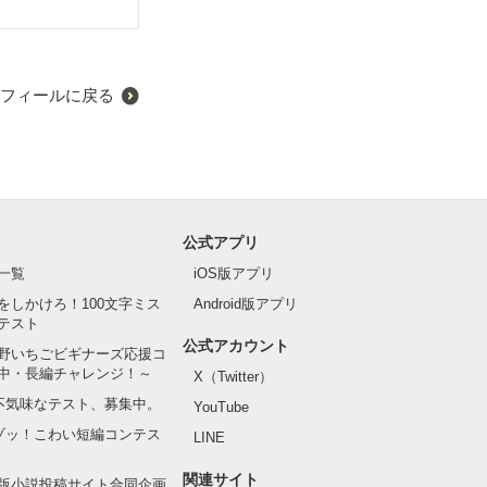
フィールに戻る
公式アプリ
一覧
iOS版アプリ
をしかけろ！100文字ミス
Android版アプリ
テスト
公式アカウント
野いちごビギナーズ応援コ
中・長編チャレンジ！～
X（Twitter）
の不気味なテスト、募集中。
YouTube
でゾッ！こわい短編コンテス
LINE
関連サイト
版小説投稿サイト合同企画