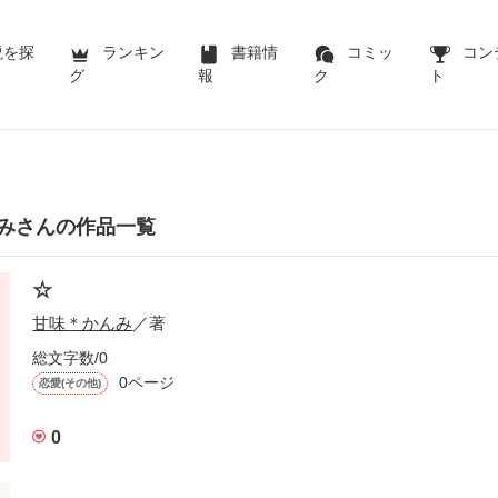
説を探
ランキン
書籍情
コミッ
コン
グ
報
ク
ト
みさんの作品一覧
☆
甘味＊かんみ
／著
総文字数/0
0ページ
恋愛(その他)
0