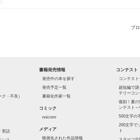
プロ
作品を読む
書籍発売情報
コンテスト
発売中の本を探す
コンテスト
発売予定一覧
超短編で謎
テリーコン
ーク・不良）
書籍化作家一覧
復刻！夏の
ンテスト～
コミック
500文字
noicomi
200文字
メディア
ト
・実話
映画化された作品情報
スターツ出
ペンス