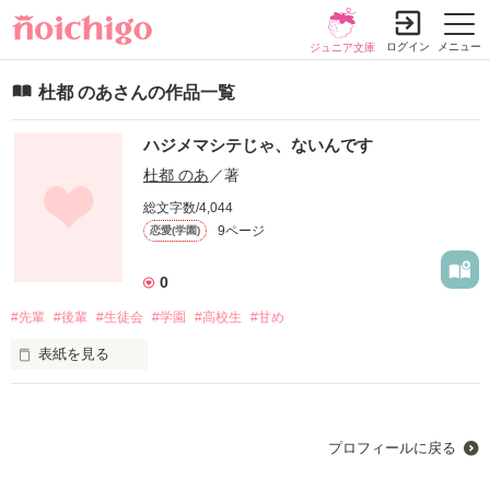
ログイン
メニュー
ジュニア文庫
杜都 のあさんの作品一覧
ハジメマシテじゃ、ないんです
杜都 のあ
／著
総文字数/4,044
9ページ
恋愛(学園)
0
#先輩
#後輩
#生徒会
#学園
#高校生
#甘め
表紙を見る
　あの日のことを憶えていれば……。

プロフィールに戻る
   ｢先輩。決めました。

     俺、先輩のこと諦めません。｣ 
