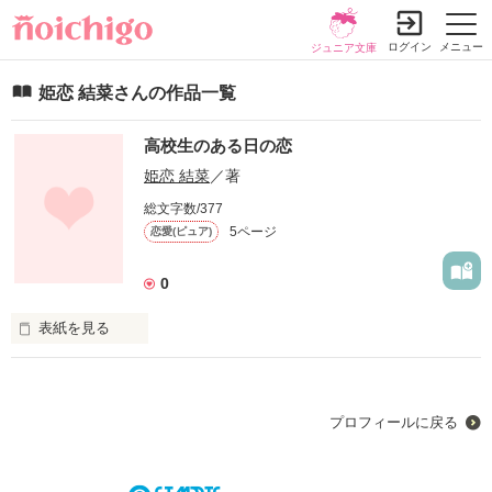
ログイン
メニュー
ジュニア文庫
姫恋 結菜さんの作品一覧
高校生のある日の恋
姫恋 結菜
／著
総文字数/377
5ページ
恋愛(ピュア)
0
表紙を見る
フィクション小説でちょっとは体験をもとに書いてます
プロフィールに戻る
作品を読む