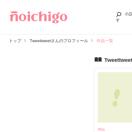
小
す
トップ
Tweettweetさんのプロフィール
作品一覧
Tweettw
#life