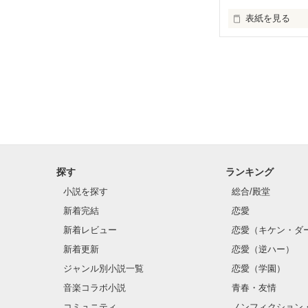
表紙を見る
roro
探す
ランキング
小説を探す
総合/殿堂
新着完結
恋愛
新着レビュー
恋愛（キケン・ダ
新着更新
恋愛（逆ハー）
ジャンル別小説一覧
恋愛（学園）
音楽コラボ小説
青春・友情
コミュニティ
ノンフィクション