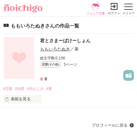
ログイン
メニュー
ジュニア文庫
ももいろたぬきさんの作品一覧
君とさまーばけーしょん
ももいろたぬき
／著
総文字数/2,156
5ページ
恋愛(その他)
0
#恋愛
#純愛
#幼なじみ
#夏
表紙を見る
「明日死ぬなら、何食べたい？」

プロフィールに戻る