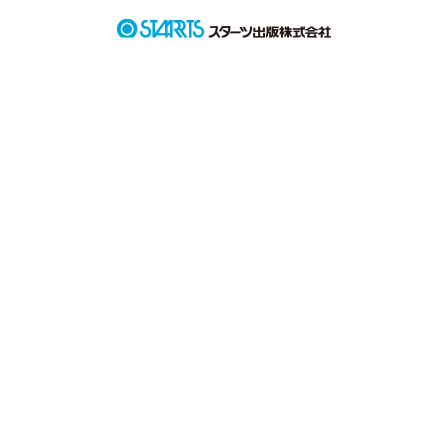
「んー、ソーダアイスかな、」

「なにそれ、バカなの、」

幼なじみって、なんか近くて遠い。
