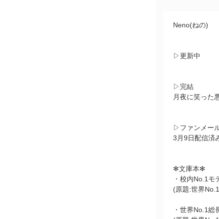
Neno(ねの)
▷更新中
▷完結
月夜に笑った悪
▷ファンメー
3月9日配信済
✻文庫本✻
・校内No.1
(原題:世界No
・世界No.1