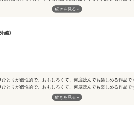
せない。

作品を読む
続きを見る
書くキャラクターたちはどの子も魅力的で、読めば読むほど物語に
て、離れられない。

組長の娘

 ましろ)

は緊張感があり、とにかくドキドキ。
外編》
読むと、気づけばいつもにやけてます(笑)
ューをありがとうございました✨✨

ねぇよ」

ものが好きな方にとてもおすすめしたい作品です！
がひとつもないくらい、

て☆5じゃたりませんっ！
もう終わり。

ま

おしえてよ。

私を支配する……。

ありがとうございました！
りひとりが個性的で、おもしろくて、何度読んでも楽しめる作品で
ま

ーをありがとうございました🌟

悪魔】

ネは最高の相棒ですね☺️♡
続きを見る
注意

動ときゅんきゅんをありがとうございました！！


しております💪🏻💕
25日 書籍発売予定/🌟

ごの書籍読者さま向けに設定を少し変更しております！

夜に交わした契約』

ま

た2人が書籍版では読めます～！



変わってません)

4
