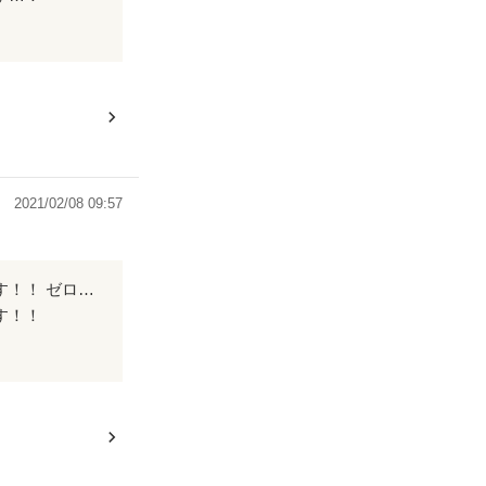
引き込まれてい
2021/02/08 09:57
登場人物ひとりひとりが個性的で、おもしろくて、何度読んでも楽しめる作品です！！ ゼロとフィオネは最高の相棒ですね☺️♡ たくさんの感動ときゅんきゅんをありがとうございました！！ これからも応援しております💪🏻💕
す！！