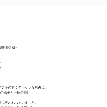
魔(番外編)
ル
み
モテ男子の甘くてキケンな独占欲。
.1の総長と一輪の花)
総長に奪われちゃいました。