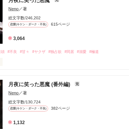
月夜に笑った悪魔
完
ずっと一緒にいる幼なじみ。

Neno
／著
も助けてくれて

総文字数/246,202
615ページ
恋愛(キケン・ダーク・不良)
の間にか組に入って

頭に昇格

う君の笑顔が好き。

3,064
クザです。

若頭
#不良
#甘々
#ヤクザ
#独占欲
#同居
#溺愛
#極道
らない笑顔。



ともらってもいい？」

月夜に笑った悪魔 (番外編)
完
がってやるから、来いよ」

Neno
／著
うえにちょろいんで、

総文字数/130,724
すよ」

彼氏も、

体温を上げるのは君だけだ。

382ページ
恋愛(キケン・ダーク・不良)
べて失った夜。

1,132
拾ってもらった。
