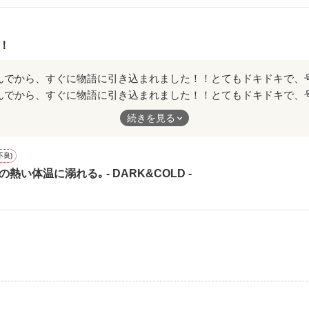
ーをありがとうございました🌸



！
作品を読む
んでから、すぐに物語に引き込まれました！！とてもドキドキで、
突破！！

です！！
続きを見る
ゃん、とにかく可愛すぎて大好きです😍✨
をありがとうございました…！！
高1位/

不良)
く楽しみにしております！！
作品を読む
熱い体温に溺れる｡ - DARK&COLD -
高1位/

5日 書籍化☆

前のデータです。

異なる部分がございます。
