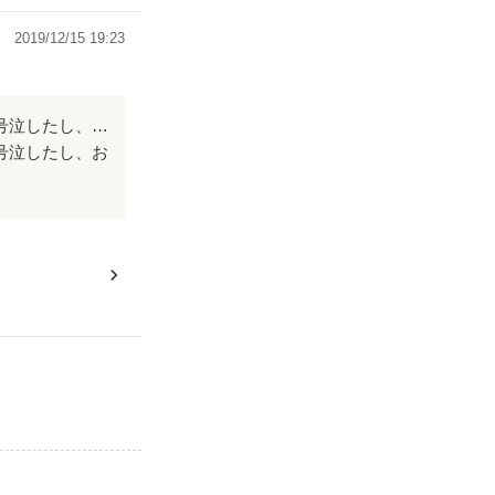
2019/12/15 19:23
この作品を読んでから、すぐに物語に引き込まれました！！とてもドキドキで、号泣したし、おもしろかったです！！ 響平、瑠花ちゃん、とにかく可愛すぎて大好きです😍✨ 毎日の楽しみをありがとうございました…！！ 番外編もすごく楽しみにしております！！
号泣したし、お