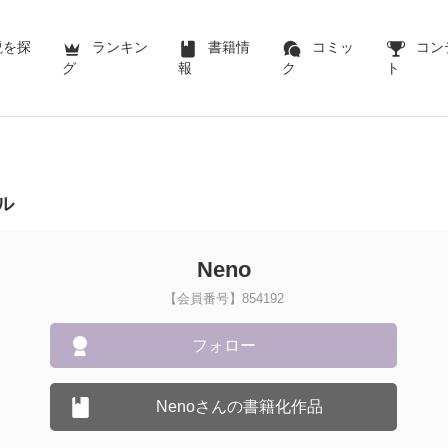
説を探
ランキン
書籍情
コミッ
コン
グ
報
ク
ト
ル
Neno
【会員番号】854192
フォロー
Nenoさんの書籍化作品