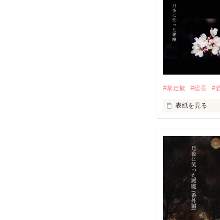
5歳のときから
私のことをいつ
その彼は、いつ
いつの間にか若
太陽みたいに笑
今では立派なヤ
#暴走族
#総長
#
表紙を見る
それでも、変わ
変わらない性格。
「俺、お前のこ
「俺が一生可愛
「お嬢はバカな
恋はまだ早いで
住むところも、
いつだって私の
大切なものをす
過保護で

私は、ある男に