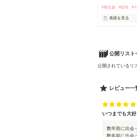
……とある条件
#暴走族
#総長
#
表紙を見る
「お嬢は俺なし
＊世界No.1の暴
夜瀬 詩優 (やぜ 
＊一条 暁(いちじ
わたしをバカに
『月夜に笑った
きみのことはぜ
×××

本編のその後の
×

公開リスト
＊日南 美鈴(ひな
公開されているリ
「あんまり隙が
🌟素敵なレビュ
＊天然美少女

妃芽乃 花莉 (ひ
シエリ さま

レビュー一
せなせな さま

きみは時々、わ
「イイコト、す
Chika♪ さま

あんず❕❓ さま

花木彩 さま

いつまでも大好
月夜に、その悪
＊鷹樹組 若頭

熱に触れれば乱
_2019.8.21
数年前に出会
小鳥遊 碧(たかな