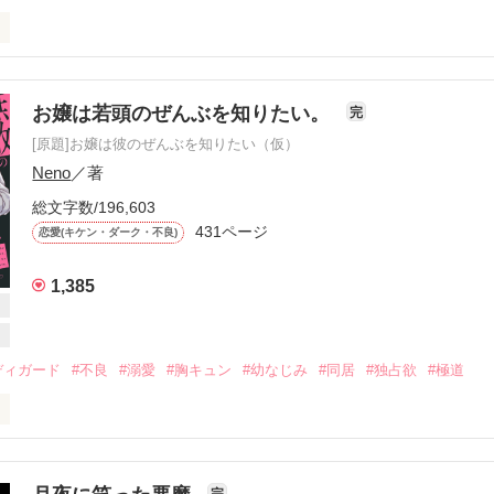
お嬢は若頭のぜんぶを知りたい。
完
[原題]お嬢は彼のぜんぶを知りたい（仮）
Neno
／著
総文字数/196,603


431ページ
恋愛(キケン・ダーク・不良)
1,385
たのは

ディガード
#不良
#溺愛
#胸キュン
#幼なじみ
#同居
#独占欲
#極道
走族“雷龍”の総長でした

、どこでもいいから。困った時はすぐ俺に連絡して」
