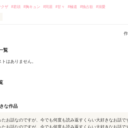
付きで。

ヤクザ
#若頭
#胸キュン
#同居
#甘々
#極道
#独占欲
#溺愛
じゃ生きていけないダメ人間ですね」

走族“雷龍”総長

しゆう)

作
ょう あかつき)

するところも変わらないし

悪魔』

んぶ知っていると思ったのに……。

お話です！

一覧
み みすず)

ストはありません。
あると俺がお嬢を食いますよ」

ーをありがとうございました🌟

めの はなり)

覧
たしが知らない顔をする。

る？」

きな作品
魔は妖しく笑う。

されて

完結しました！！

ったお話なのですが、今でも何度も読み返すくらい大好きなお話で
し あおい)
