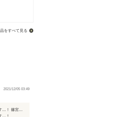
品をすべて見る
2021/12/05 03:49
数年前に出会ったお話なのですが、今でも何度も読み返すくらい大好きなお話です…！ 篠宮渚さまの書くキャラクターたちはどの子も魅力的で、読めば読むほど物語に引き込まれていきました。 バトルシーンは緊張感があり、とにかくドキドキ。 甘々シーンを読むと、気づけばいつもにやけてます(笑) 魔法とバトルものが好きな方にとてもおすすめしたい作品です！ もう最高すぎて☆5じゃたりませんっ！ 素敵な物語をありがとうございました！
す…！