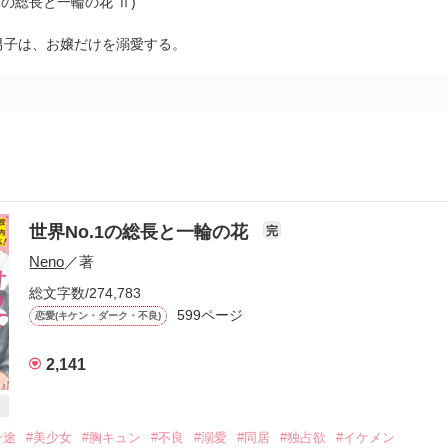
.1の総長と一輪の花 Ⅱ)
男子は、お嬢だけを溺愛する。
世界No.1の総長と一輪の花
完
Neno
／著
総文字数/274,783
599ページ
恋愛(キケン・ダーク・不良)
2,141
一途
#美少女
#胸キュン
#不良
#溺愛
#同居
#独占欲
#イケメン