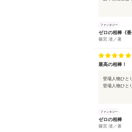
溺れて、抜け出
×

篠宮渚さまの
やみつきになっ
きました。
＊鷹樹組 3代目
ファンタジー
鷹樹 茉白(たかぎ
バトルシーン
ゼロの相棒《番
甘々シーンを
篠宮 渚／著
✨✨素敵なレビ
「もう逃げらん
魔法とバトル
春ヶ咲 舞 さま

KAMSＹ さま

知らないところ
もう最高すぎ
捕らえられたら
最高の相棒！
カールピース さ
きみのぜんぶを
甘い熱が今夜も
素敵な物語を
mimiy18 さま

Lilly.k さま

rampage さま

登場人物ひと
JCりすなぁ♡ さ
🌟素敵なレビュ
【月夜に笑った
ゼロとフィオ
rikamama さま

琥珀 さま

※その悪魔に要
ka-mado さま

たくさんの感
cotone1643 さま
これからも応援
misaki☺ さま

🌟\2022年2月
ファンタジー
a❤︎ さま

書籍版は野いち
旧タイトル『月
ゼロの相棒
勝利くんらぶ さ
また少しちがっ
篠宮 渚／著
寿ちゃん♡ さま
(キャラの性格は
end→2021.10.2
ニノ亮香 さま
