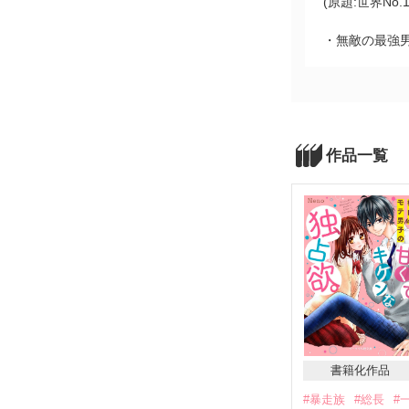
(原題:世界No
・無敵の最強
作品一覧
書籍化作品
#暴走族
#総長
#