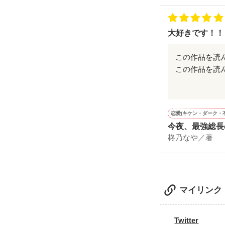
海琳 さま

✧らむ✧ さま

🌙素敵なレビュ
×unichoco× さま
大好きです！！
ぴよこ さま

りんりん さま

胡桃 るる  さま

この作品を読
@るりり さま

読者数15000人
もしろかった
まどか さま

響平、瑠花ち
毎日の楽しみ
\総合ランキング最
恋愛(キケン・ダーク・
番外編もすご
今夜、最強総長の
柊乃なや／著
\恋愛ランキング最
☆2020年1月2
マイリンク
※こちらは編集
書籍とは内容の
Twitter