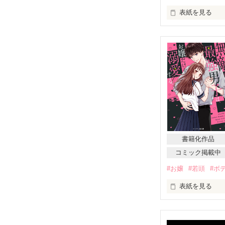
表紙を見る
ある雪の日

絶望しかけた時に
私を助けてくれ
書籍化作品
コミック掲載中
#お嬢
#若頭
#ボ
世界No.1の暴
表紙を見る
「24時間いつ