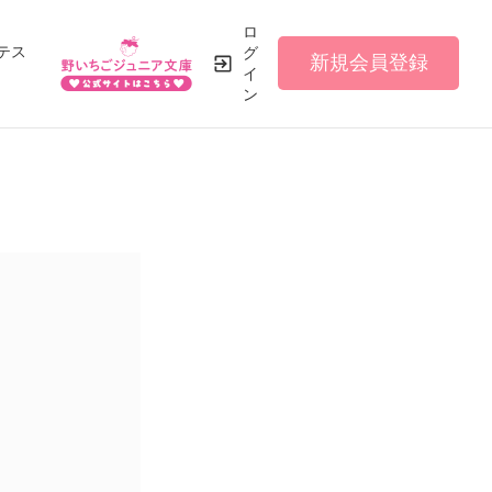
ロ
テス
グ
新規会員登録
イ
ン