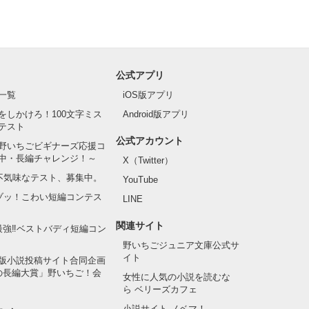
公式アプリ
一覧
iOS版アプリ
をしかけろ！100文字ミス
Android版アプリ
テスト
公式アカウント
野いちごビギナーズ応援コ
中・長編チャレンジ！～
X（Twitter）
の不気味なテスト、募集中。
YouTube
でゾッ！こわい短編コンテス
LINE
関連サイト
最強‼ベストバディ短編コン
野いちごジュニア文庫公式サ
イト
版小説投稿サイト合同企画
の長編大賞」野いちご！会
女性に人気の小説を読むな
ら ベリーズカフェ
小説サイト ノベマ！