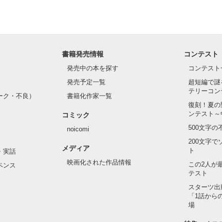
書籍発売情報
コンテスト
発売中の本を探す
コンテスト
発売予定一覧
超短編で謎
テリーコン
ーク・不良）
書籍化作家一覧
復刻！夏の
ンテスト～
コミック
500文字
noicomi
200文字
メディア
ト
・実話
映画化された作品情報
この2人が
ペンス
テスト
スターツ出
「1話から
場