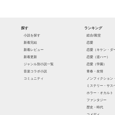
探す
ランキング
小説を探す
総合/殿堂
新着完結
恋愛
新着レビュー
恋愛（キケン・ダ
新着更新
恋愛（逆ハー）
ジャンル別小説一覧
恋愛（学園）
音楽コラボ小説
青春・友情
コミュニティ
ノンフィクション
ミステリー・サス
ホラー・オカルト
ファンタジー
歴史・時代
コメディ