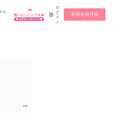
ロ
テス
グ
新規会員登録
イ
ン