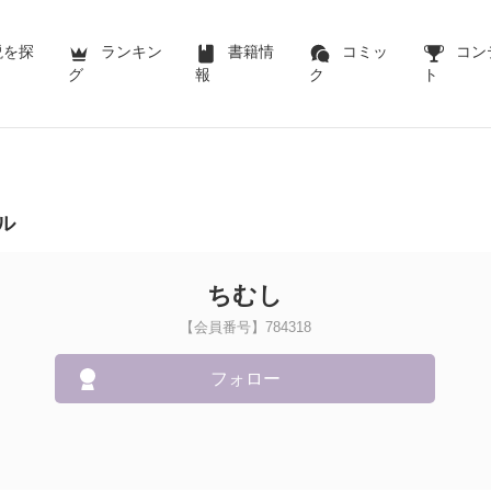
説を探
ランキン
書籍情
コミッ
コン
グ
報
ク
ト
ル
ちむし
【会員番号】784318
フォロー