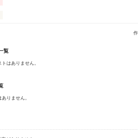
作
一覧
ストはありません。
の間に子供ができちゃった！？

覧
読んでってくれると嬉しいです！
はありません。
作品を読む