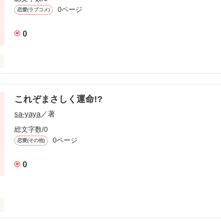
0ページ
恋愛(ラブコメ)
0
の男の子にファンレターを送ってみた。

みたら…

これぞまさしく運命!?
モデルでも、あり俳優でもある。

sa-yaya
／著
らの…
総文字数/0
0ページ
恋愛(その他)
作品を読む
0