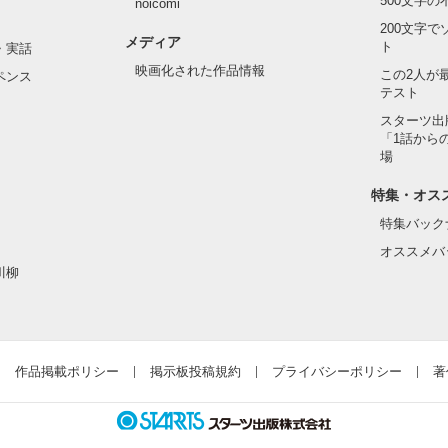
500文字
noicomi
200文字
メディア
ト
・実話
映画化された作品情報
この2人が
ペンス
テスト
スターツ出
「1話から
場
特集・オス
特集バック
オススメバ
川柳
作品掲載ポリシー
掲示板投稿規約
プライバシーポリシー
著