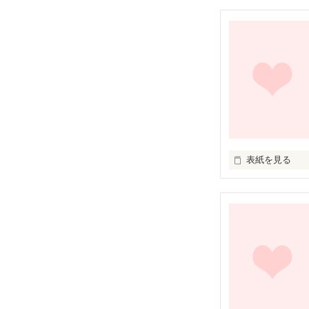
友達に誘われて
の出会いが待っ
表紙を見る
ある日、親友が