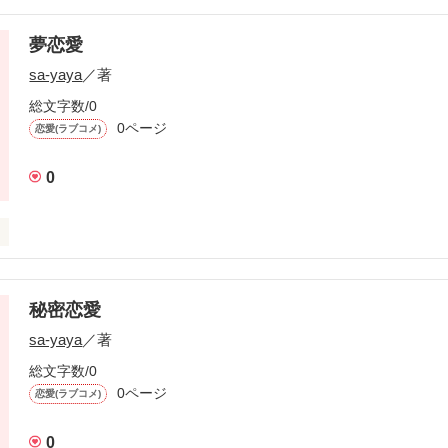
あるドラマ番組の協力で私も、そのテレビにちょっとだけ出演することに
ていた!?
夢恋愛
sa-yaya
／著
作品を読む
総文字数/0
0ページ
恋愛(ラブコメ)
0
大好きなイケメン歌手のライブに無理やりついて行くことになった 未来夢-ﾐ
秘密恋愛
sa-yaya
／著
作品を読む
総文字数/0
0ページ
恋愛(ラブコメ)
0