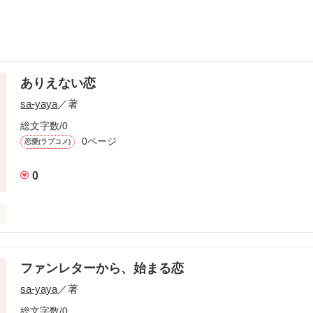
ありえない恋
sa-yaya
／著
総文字数/0
0ページ
恋愛(ラブコメ)
0
ファンレターから、始まる恋
作品を読む
sa-yaya
／著
総文字数/0