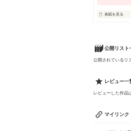
表紙を見る
水野凪

ﾐｽﾞﾉﾅｷﾞ

高２ 

桐山涼介

公開リスト
ｷﾘﾔﾏﾘｮｳｽｹ

高２

公開されているリ
幼馴染みの二人
初です！

レビュー一
下手くそです…
レビューした作品
マイリンク