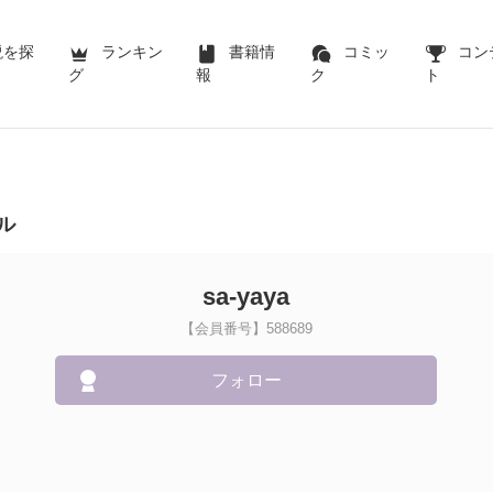
説を探
ランキン
書籍情
コミッ
コン
グ
報
ク
ト
ル
sa-yaya
【会員番号】588689
フォロー