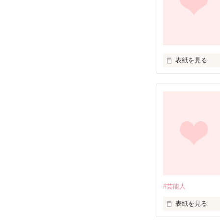
表紙を見る
大好きなモデル
沙綾-ｻﾔ-

なんと、送って
沙綾が大好きな
諒祐-ﾘｮｳｽｹ-

ファンレターか
#芸能人
表紙を見る