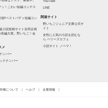
の不気味なテスト、募集中。
YouTube
でゾッ！こわい短編コンテス
LINE
関連サイト
最強‼ベストバディ短編コン
野いちごジュニア文庫公式サ
イト
版小説投稿サイト合同企画
の長編大賞」野いちご！会
女性に人気の小説を読むな
ら ベリーズカフェ
小説サイト ノベマ！
スメ
ナンバー
ックナンバー
作権について
ヘルプ
企業情報