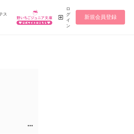
ロ
テス
グ
新規会員登録
イ
ン