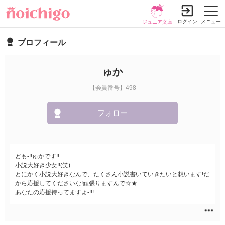
ログイン
メニュー
ジュニア文庫
プロフィール
ゅか
【会員番号】498
フォロー
ども-!!ゅかです!!
小説大好き少女!!(笑)
とにかく小説大好きなんで、たくさん小説書いていきたいと想います!だ
から応援してくださいな!頑張りますんで☆★
あなたの応援待ってますよ-!!!