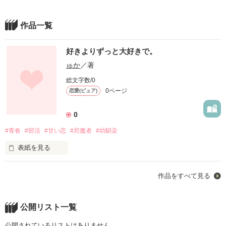
作品一覧
好きよりずっと大好きで。
ゅか
／著
総文字数/0
0ページ
恋愛(ピュア)
0
#青春
#部活
#甘い恋
#邪魔者
#幼馴染
表紙を見る
高校生1日目。

作品をすべて見る
私が一目惚れをした男の子は…

公開リスト一覧
「素直にぶつけられねーのはあいつだからなんだよ。」

公開されているリストはありません。