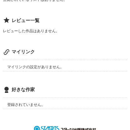
　久木崎　幸（くきざき　こう）

　生徒会長✕野球部キャプテン

レビュー一覧
┈┈┈┈┈┈┈┈┈┈┈❁┈┈┈┈┈┈┈┈┈┈┈┈❁

レビューした作品はありません。
「本人から聞いたことじゃないのに、他人の言った言葉でグチ
グチ言うのは性に合わないから。」

　胡桃沢　楓（くるみざわ　かえで）

マイリンク
　生徒会会計✕テニス部部長

マイリンクの設定がありません。
好き同士なのに別れが来るのはなぜ？

素直になりたくてもなれないのはなぜ？

なにが正解で何が間違いなの？

好きな作家
甘くて酸っぱくてほろ苦い

純愛ストーリーです。
登録されていません。
作品を読む