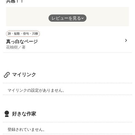
共感！！
ーー傍にいたかった

この作品には
レビューを見る
それだけなのに、私は。

伝えきれないほどの
片想いの気持ちが綴られています。
詩・短歌・俳句・川柳
✼••┈┈┈┈••✼••┈┈┈┈••✼

真っ白なページ
私も共感できる部分が多く……
花柚樹／著
君よ、幸せであれ。

誰もがしたことのある片想いを
ていねいに書かれていて、
『好き』という言葉が輝いて見えます。
✼••┈┈┈┈••✼••┈┈┈┈••✼
マイリンク
これは是非、
マイリンクの設定がありません。
作品を読む
多くの人に読んでもらいたいです。
好きな作家
登録されていません。