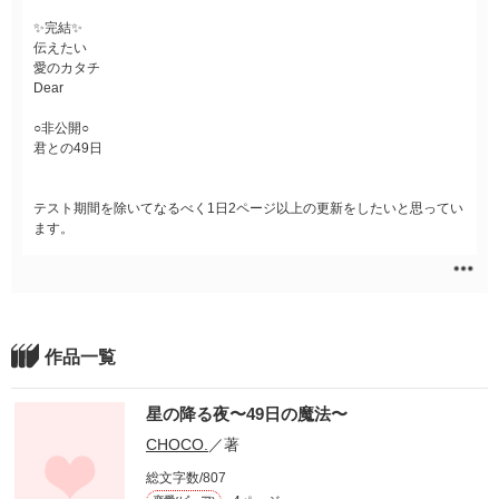
✨完結✨
伝えたい
愛のカタチ
Dear
○非公開○
君との49日
テスト期間を除いてなるべく1日2ページ以上の更新をしたいと思ってい
ます。
作品一覧
星の降る夜〜49日の魔法〜
CHOCO.
／著
総文字数/807