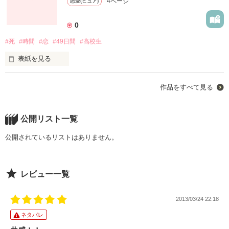
4ページ
恋愛(ピュア)
0
#死
#時間
#恋
#49日間
#高校生
表紙を見る
作品をすべて見る
ドンッ

鈍い音

公開リスト一覧
世界が逆さまになる

公開されているリストはありません。
目が覚めたらーーー。

レビュー一覧
✼••┈┈┈┈••✼••┈┈┈┈••✼

2013/03/24 22:18
ーー君に触れたかった

ネタバレ
ーーもっと話したかった
