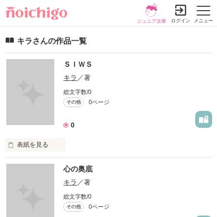
ログイン
メニュー
ジュニア文庫
キラさんの作品一覧
ＳＩＷＳ
キラ
／著
総文字数/0
0ページ
その他
0
表紙を見る
あなたは大切な人を守れましたか？

心の奥底
大切な人を見つけましたか？

キラ
／著
総文字数/0
大切な人は誰ですか？
0ページ
その他