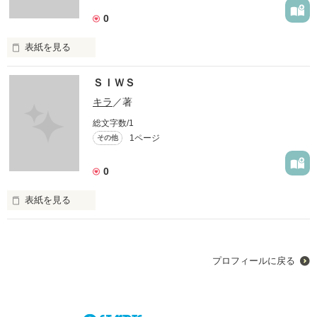
0
作品を読む
表紙を見る
あなたは人が何を考えてるかわかりますか？

ＳＩＷＳ
人の気持ちが分かりますか？
キラ
／著
総文字数/1
1ページ
その他
作品を読む
0
表紙を見る
力と気持ちと感情と
プロフィールに戻る
作品を読む