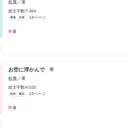
松青
／著
総文字数/7,464
作品を読む
14ページ
青春・友情
ったかな、僕にも友達ができる夢が眠ってた時に現れたの。

てくれたんだよ。

0
、とても悲しかった。

いなぁ。

もいい。

ても俺の居場所なんかどーせないんだから。

お空に浮かんで
７，０４
完
松青
／著
総文字数/4,020
作品を読む
たんだよ。

13ページ
絵本・童話
0