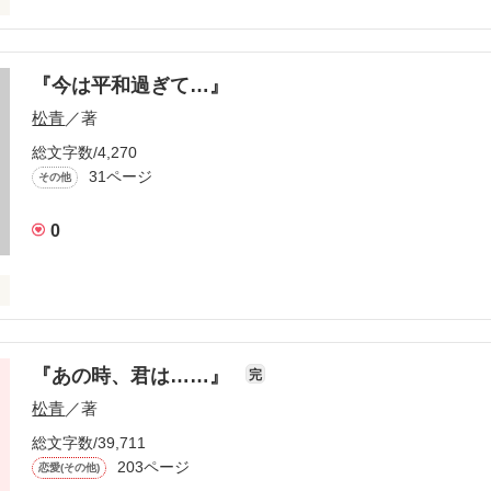
『今は平和過ぎて…』
松青
／著
総文字数/4,270
31ページ
その他


0
見せかけの友達"を、

平和だ。

いらない"

自体ちょっとぼけている。

『あの時、君は……』
テキトーにしてれば、

完
松青
／著
しょ

総文字数/39,711
前はそうでもなかったらしい。

203ページ
恋愛(その他)