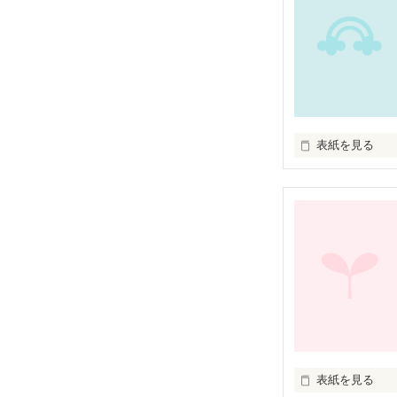
親はいない。

友達もいない。

でもね、いつだ
僕に名前もつけ
夢から覚めた時
僕も友達が欲し
表紙を見る
受験？

そんなのどーで
高校なんか行っ
完結／０７，０
だから…

俺は不良になっ
でも…

恩、沙華、

表紙を見る
ごめんな…