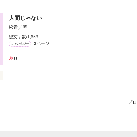


作品を読む
たの。

人間じゃない
松青
／著
事をいつまでも

総文字数/1,653
3ページ
ファンタジー
0
作品を読む
プロ
ないけど、


