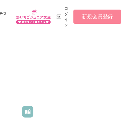
ロ
テス
グ
新規会員登録
イ
ン