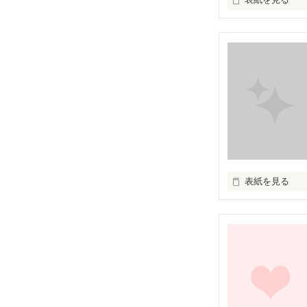
『人間関係』

『友達』

『親友』

そんなの面倒だ。
表紙を見る
『友達』なんか"
ここは、うんと
『親友』なんか"
平和過ぎて、俺
『人間関係』は
なんとかなるで
でも６０年以上