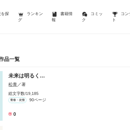
説を探
ランキン
書籍情
コミッ
コン
グ
報
ク
ト
作品一覧
未来は明るく…
松青
／著
総文字数/19,185
90ページ
青春・友情
0