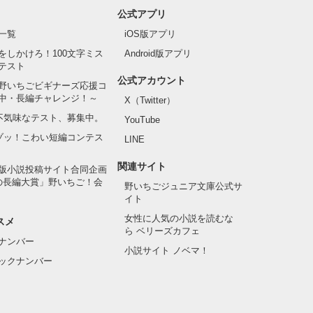
公式アプリ
一覧
iOS版アプリ
をしかけろ！100文字ミス
Android版アプリ
テスト
公式アカウント
野いちごビギナーズ応援コ
中・長編チャレンジ！～
X（Twitter）
の不気味なテスト、募集中。
YouTube
でゾッ！こわい短編コンテス
LINE
関連サイト
版小説投稿サイト合同企画
の長編大賞」野いちご！会
野いちごジュニア文庫公式サ
イト
女性に人気の小説を読むな
スメ
ら ベリーズカフェ
ナンバー
小説サイト ノベマ！
ックナンバー