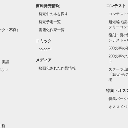
書籍発売情報
コンテスト
発売中の本を探す
コンテスト


発売予定一覧
超短編で謎
テリーコン


ーク・不良）
書籍化作家一覧
復刻！夏の
ンテスト～
コミック
500文字
noicomi
』じゃないから

200文字
メディア
わからない

ト
・実話
映画化された作品情報
スターツ出
ペンス
「1話から
場


特集・オス
特集バック
オススメバ
作品を読む
川柳