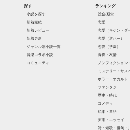
探す
ランキング
小説を探す
総合/殿堂
こんなに呻いて、
新着完結
恋愛
こんなに血、出て
新着レビュー
恋愛（キケン・ダ
新着更新
恋愛（逆ハー）
ジャンル別小説一覧
恋愛（学園）
あたしは『人間
音楽コラボ小説
青春・友情
あなたの痛みも
コミュニティ
ノンフィクション
ミステリー・サス
ホラー・オカルト
ねぇ、イタイって
ファンタジー
歴史・時代
コメディ
絵本・童話
実用・エッセイ
詩・短歌・俳句・