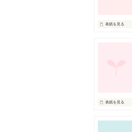
だが、どーせ、
だからだよね…

俺は昔の非現実
表紙を見る
多分、俺みたい
彼女はどこか抜
そう俺のじじい
だからいつも喧
馬鹿じゃねーの？
でもなんでか付
最初はいい遊び
じじいは顔をま
でも、いつの日
俺の知らない、
別れたくなかっ
表紙を見る
緑の多い都会か
そんな淡い俺の
そこが僕の生ま
僕の名前はない。