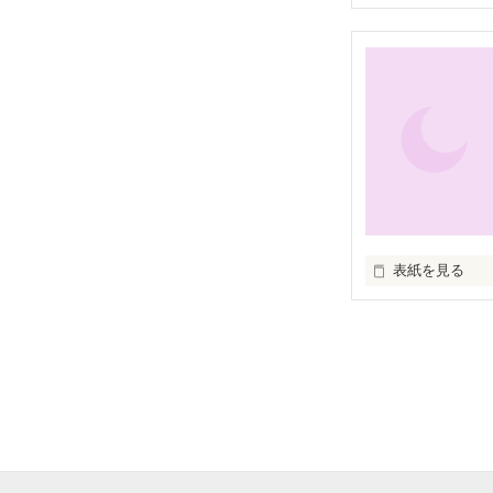
僕のお母さんはね
お空に飛んでっ
そしてね、僕の
いつまでも

表紙を見る
ねぇ

コレ、イタイ？

"イタイ"よね？

あたしはわかん
イタイんでしょ？