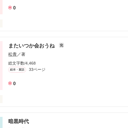
過去は過去だ。

0
的な時代、生きたくない。

な奴は、すぐ火にくるまって、御陀仏だからさ。

作品を読む
けていて

に言ったら、あいつ俺を殴った。

嘩になって

またいつか会おうね


完
松青
／著
き合っていた

総文字数/4,468
相手だった

すますくしゃくしゃにして、俺の目を見て話し始めた。

33ページ
絵本・童話
か、彼女がいないと、何かが欠けていて

非現実的な世界を……

0
た。

作品を読む
ら離れた田舎町。

恋心、

れ育った町。

暗黒時代

