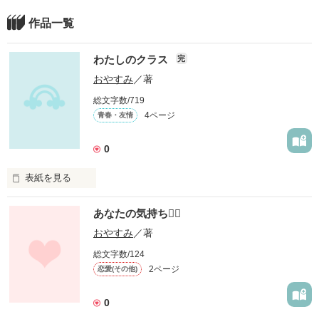
作品一覧
わたしのクラス
完
おやすみ
／著
総文字数/719
4ページ
青春・友情
0
表紙を見る
私はクラスの 面白い人を

あなたの気持ち
紹介したいと思い

書きました★★★

おやすみ
／著
総文字数/124
あはは
2ページ
恋愛(その他)
0
作品を読む