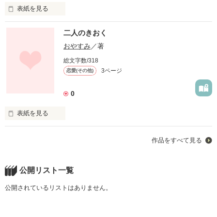
表紙を見る
大好きなあなたの気持ち教えてください

二人のきおく
私は どんなに傷ついても

いい

おやすみ
／著
総文字数/318
恋は いいものだと感じてくれたら 嬉しいです
3ページ
恋愛(その他)
0
作品を読む
表紙を見る
きおく あなたが

作品をすべて見る
好きです

とっても 好きです

公開リスト一覧
純粋に あなたが好きです

公開されているリストはありません。
この

主人公の
