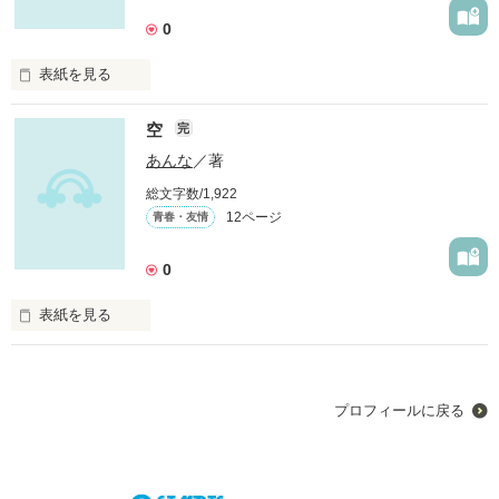
0
表紙を見る
ありがと
空
完
あんな
／著
作品を読む
総文字数/1,922
12ページ
青春・友情
0
表紙を見る
あなたはアタシと同じ空を見ている‥。

あなたは空を見て何を思ってますか？

わたしはあなたを思ってます。

プロフィールに戻る
だから空をみつづけて‥‥わたしはあなたを思うから。
作品を読む