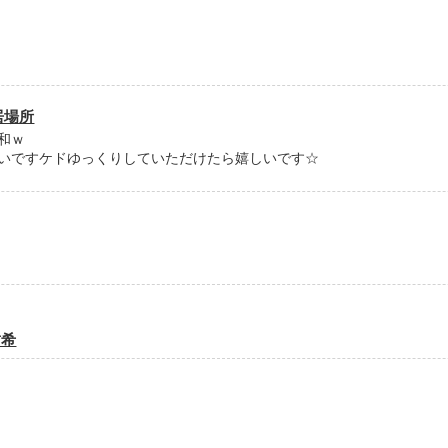
～♪などと共感しながら読んでいただけると嬉しいです。
作品を読む
作品を読む
居場所
和ｗ
いですケドゆっくりしていただけたら嬉しいです☆
紡希