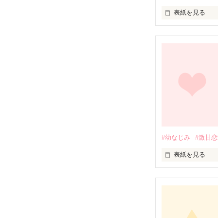
表紙を見る
この話は私が一
#幼なじみ
#激甘
表紙を見る
ある人は言いま