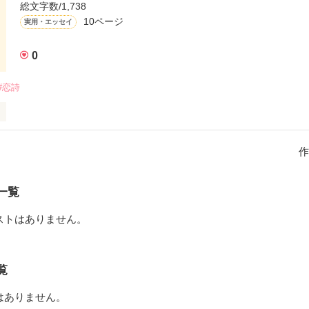
総文字数/1,738
くものである’と

10ページ
実用・エッセイ
0
#恋詩
言いました

信じますか？？

作
す。

くものである’と

思考で生きていった方が楽しいと思いませんか？

一覧
考で行こうと考えていますが、そう思う前の私の実話をお話ししましょう
ストはありません。
らの人のことを信じますか？

★☆★☆★☆★☆★☆

覧
はありません。
私が実際に体験して思ったことや、感じたことを詩（？）にした物です。