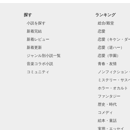
探す
ランキング
小説を探す
総合/殿堂
新着完結
恋愛
新着レビュー
恋愛（キケン・ダ
新着更新
恋愛（逆ハー）
ジャンル別小説一覧
恋愛（学園）
音楽コラボ小説
青春・友情
コミュニティ
ノンフィクション
ミステリー・サス
ホラー・オカルト
ファンタジー
歴史・時代
コメディ
絵本・童話
実用・エッセイ