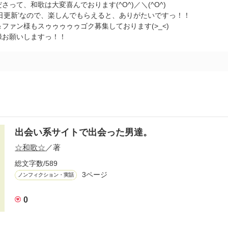
さって、和歌は大変喜んでおります(^O^)／＼(^O^)
毎日更新’なので、楽しんでもらえると、ありがたいですっ！！
ファン様もスゥゥゥゥゥゴク募集しております(>_<)
録お願いしますっ！！
出会い系サイトで出会った男達。
☆和歌☆
／著
総文字数/589
3ページ
ノンフィクション・実話
0