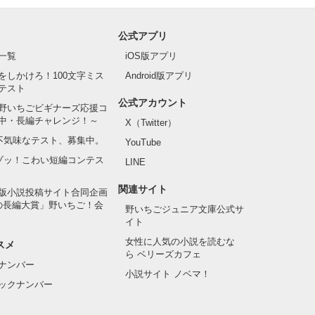
公式アプリ
一覧
iOS版アプリ
をしかけろ！100文字ミス
Android版アプリ
テスト
公式アカウント
野いちごビギナーズ応援コ
中・長編チャレンジ！～
X（Twitter）
の不気味なテスト、募集中。
YouTube
でゾッ！こわい短編コンテス
LINE
関連サイト
版小説投稿サイト合同企画
の長編大賞」野いちご！会
野いちごジュニア文庫公式サ
イト
女性に人気の小説を読むな
スメ
ら ベリーズカフェ
ナンバー
小説サイト ノベマ！
ックナンバー