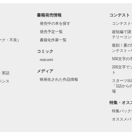
書籍発売情報
コンテスト
発売中の本を探す
コンテスト
発売予定一覧
超短編で謎
テリーコン
ーク・不良）
書籍化作家一覧
復刻！夏の
ンテスト～
コミック
500文字
noicomi
200文字
メディア
ト
・実話
映画化された作品情報
スターツ出
ペンス
「1話から
場
特集・オス
特集バック
オススメバ