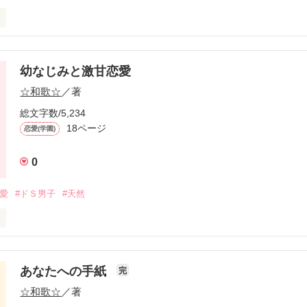
時期、落ちる所まで落ちていた時のお話です。

幼なじみと激甘恋愛
☆和歌☆
／著
作品を読む
総文字数/5,234
18ページ
恋愛(学園)
0
恋愛
#ドＳ男子
#天然
した。

あなたへの手紙
完
☆和歌☆
／著