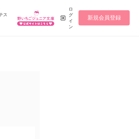
ロ
テス
グ
新規会員登録
イ
ン