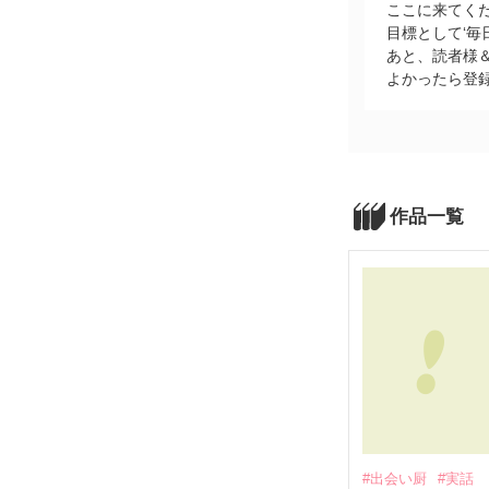
ここに来てくだ
目標として‘
あと、読者様＆
よかったら登
作品一覧
#出会い厨
#実話