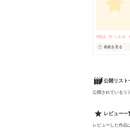
‘愛とは消えてい
#実話
#いじわる
そこで違う人が
表紙を見る
あなたは運命を
私は信じていま
‘愛とは増えてい
だって信じて＋
公開リスト
私はいつも＋思
公開されているリ
あなたは、どち
☆★☆★☆★☆
レビュー一
レビューした作品
一応作者である