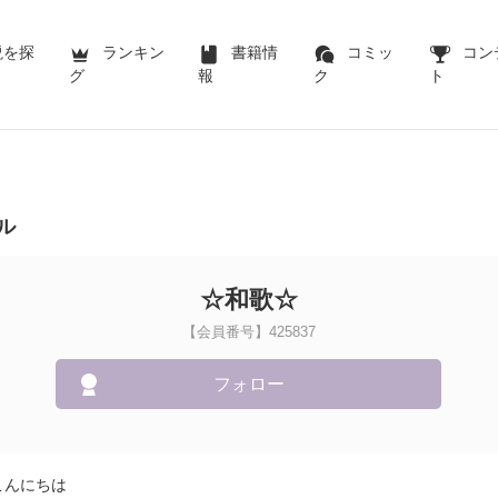
説を探
ランキン
書籍情
コミッ
コン
グ
報
ク
ト
ル
☆和歌☆
【会員番号】425837
フォロー
こんにちは