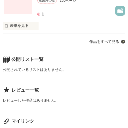
150ページ
恋愛(その他)
ずるい自分。

欲張りな自分。

1
弱い自分を認めて、佐々木さんと 一歩踏み出した亜子の未来
は…？

表紙を見る
続編のこちらでは『恋』ばかりではなく『愛』についても 考え
結婚10年。

ていきます

作品をすべて見る
家庭円満とまではいかないけれど…。

小さなケンカや問題はたえないけれど…。

少しずつ書いていきます

それでも 幸せ。

かわいい子供に マイホーム。

公開リスト一覧
ゆっくりですが、気長に読んでいただければ…。と思います。

とりたてて 足りない物もなく。

とりたてた 不満もない。

公開されているリストはありません。
【恋がしたくて…】を読んでいない方は、是非、そちらから読
なのに 常に満たされない私。

んでみて下さい。
それは 『恋』をしてないから？

レビュー一覧
母でも妻でもない時間。

『女』である、私個人の時間が欲しいから。
作品を読む
レビューした作品はありません。
作品を読む
マイリンク