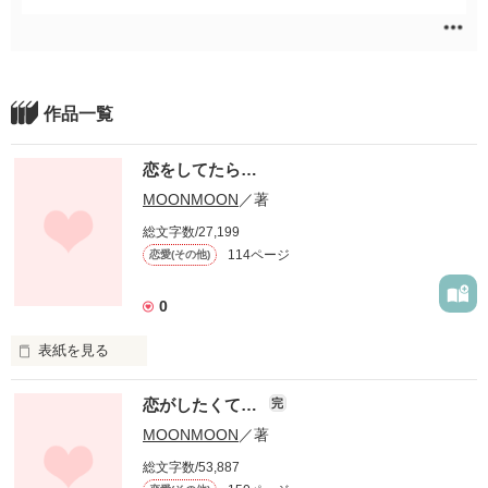
作品一覧
恋をしてたら…
MOONMOON
／著
総文字数/27,199
114ページ
恋愛(その他)
0
表紙を見る
【恋がしたくて…】の続編です。

恋がしたくて…
完
不倫などしない！

MOONMOON
／著
と、さんざん悩んだ亜子でしたが、

総文字数/53,887
結局、彼女は、自分の恋心に忠実に生きる道を選びました。
