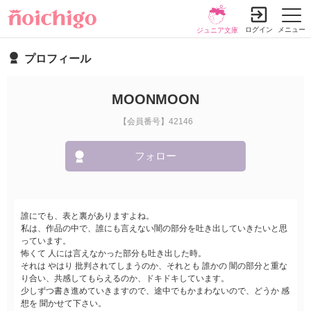
ログイン
メニュー
ジュニア文庫
プロフィール
MOONMOON
【会員番号】42146
フォロー
誰にでも、表と裏がありますよね。
私は、作品の中で、誰にも言えない闇の部分を吐き出していきたいと思
っています。
怖くて 人には言えなかった部分も吐き出した時。
それは やはり 批判されてしまうのか、それとも 誰かの 闇の部分と重な
り合い、共感してもらえるのか、ドキドキしています。
少しずつ書き進めていきますので、途中でもかまわないので、どうか 感
想を 聞かせて下さい。