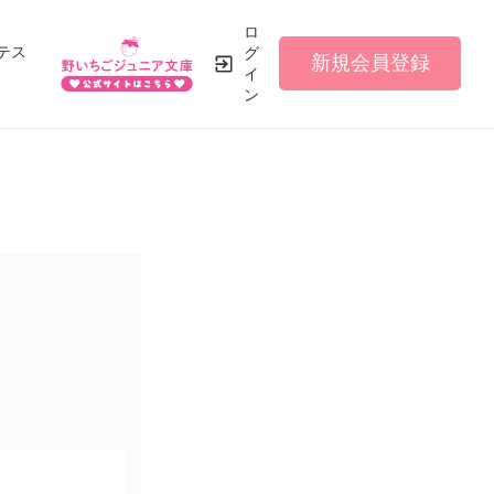
ロ
テス
グ
新規会員登録
イ
ン