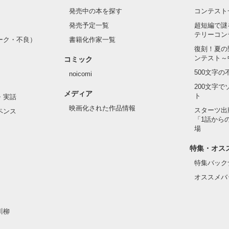
発売中の本を探す
コンテスト
発売予定一覧
超短編で謎
テリーコン
ーク・不良）
書籍化作家一覧
復刻！夏の
ンテスト～
コミック
500文字
noicomi
200文字
メディア
ト
・実話
映画化された作品情報
スターツ出
ペンス
「1話から
場
特集・オス
特集バック
オススメバ
川柳