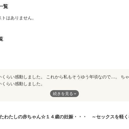
最終日に慌てて宿題をやるというありきたりな夏休みを過ごす予定だっ
一覧
ストはありません。
体質な男の子と、少しばかり怖い幽霊さんの夏休みのおはなし。

《SF・ファンタジー・冒険》になっていますが、基本的には、恋愛要素
覧
 One には、《SF・ファンタジー・冒険》の要素はほとんどありません。 

た上で読んで頂ければと思います♪

作品を読む
いくらい感動しました。
そうゆう年頃なので…。
続きを見る
性の知識を持つことができてよかったです。
す。
ざいました。
たわたしの赤ちゃん☆１４歳の妊娠・・・ ～セックスを軽く