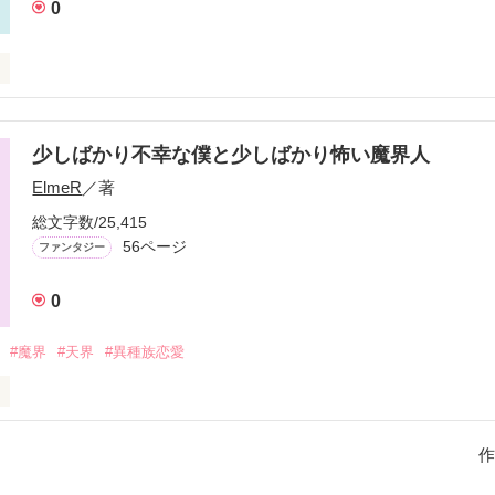
0
少しばかり不幸な僕と少しばかり怖い魔界人
ElmeR
／著
総文字数/25,415
56ページ
ファンタジー
作品を読む
0
#魔界
#天界
#異種族恋愛
僕は少しばかり不幸体質だ。

作
。
