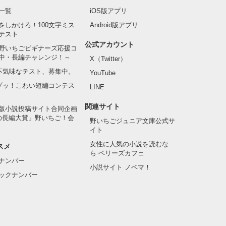
一覧
iOS版アプリ
をしかけろ！100文字ミス
Android版アプリ
テスト
公式アカウント
野いちごビギナーズ応援コ
中・長編チャレンジ！～
X（Twitter）
の不気味なテスト、募集中。
YouTube
でゾッ！こわい短編コンテス
LINE
関連サイト
版小説投稿サイト合同企画
の長編大賞」野いちご！会
野いちごジュニア文庫公式サ
イト
女性に人気の小説を読むな
スメ
ら ベリーズカフェ
ナンバー
小説サイト ノベマ！
ックナンバー