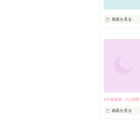
表紙を見る
start

2010.08.14

finish
#不幸体質
#人間界
表紙を見る
他人に比べたら
高校2年の夏休み