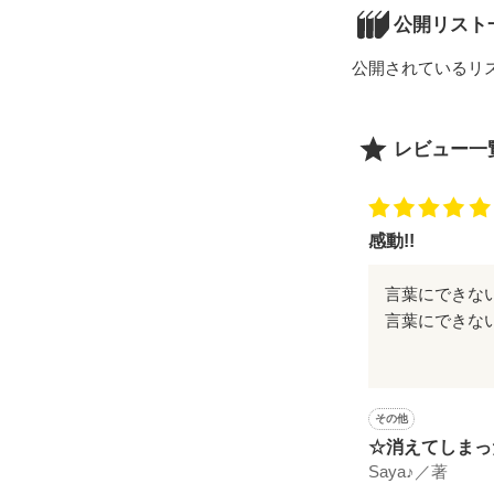
友達と遊んで、
公開リスト
とずれる。

公開されているリ
少しばかり不幸
※　ジャンルは
レビュー一
　Eoisode
　そこを理解し
by ElmeR.
感動!!
言葉にできな
これから私も
ちゃんとした
感謝していま
その他
ありがとうご
☆消えてしまっ
～
Saya♪／著