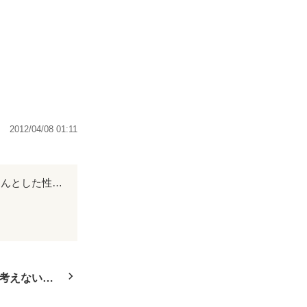
た僕に転機がお
たっぷりです。

2012/04/08 01:11
言葉にできないくらい感動しました。 これから私もそうゆう年頃なので…。 ちゃんとした性の知識を持つことができてよかったです。 感謝しています。 ありがとうございました。
考えないで