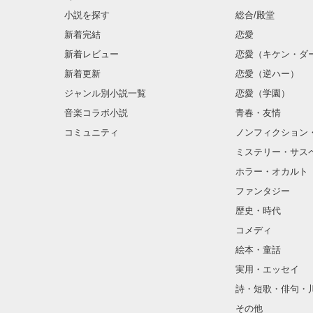
小説を探す
総合/殿堂
新着完結
恋愛
新着レビュー
恋愛（キケン・ダ
新着更新
恋愛（逆ハー）
ジャンル別小説一覧
恋愛（学園）
音楽コラボ小説
青春・友情
コミュニティ
ノンフィクション
ミステリー・サス
ホラー・オカルト
ファンタジー
歴史・時代
コメディ
絵本・童話
実用・エッセイ
詩・短歌・俳句・
その他