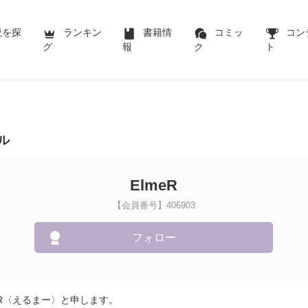
説を探
ランキン
書籍情
コミッ
コン
グ
報
ク
ト
ル
ElmeR
【会員番号】406903
フォロー
eR〈えるまー〉と申します。