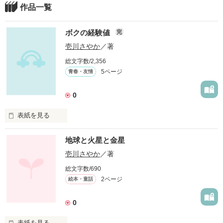
作品一覧
ボクの経験値
完
壱川さやか
／著
総文字数/2,356
5ページ
青春・友情
0
表紙を見る
中学生の主人公「ボク」の不思議な親友とのやりとり、若者の
地球と火星と金星
視点から見た『今』というのを書いてます。カタいような感じ
壱川さやか
／著
総文字数/690
2ページ
絵本・童話
作品を読む
0
表紙を見る