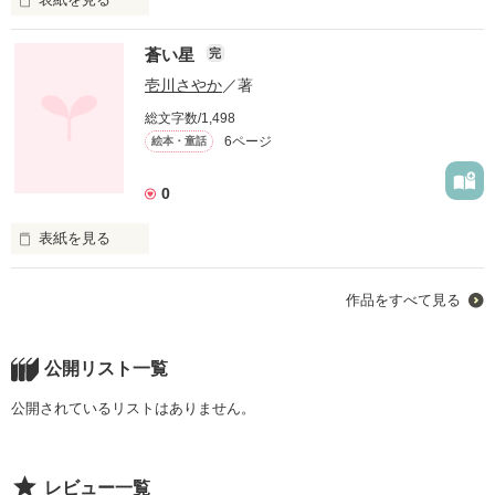
地球は悩んでいた。

蒼い星
完
壱川さやか
／著
何が悩みなのって、分かるでしょ？

総文字数/1,498
6ページ
絵本・童話
今のこの地球を見れば。
0
表紙を見る
作品を読む
蒼い星を見たことはありますか？

作品をすべて見る
それを見つけたら願いが叶うって知ってました？

公開リスト一覧
公開されているリストはありません。
ほら…空を見上げれば見えるかもしれない。
レビュー一覧