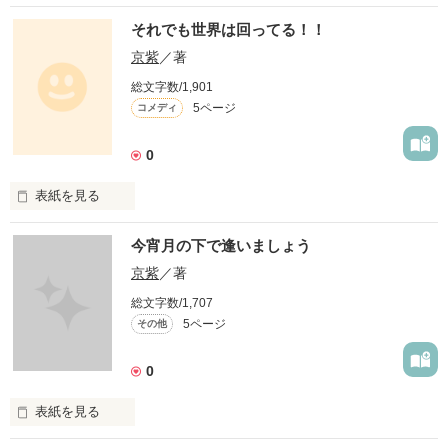
それでも世界は回ってる！！
京紫
／著
総文字数/1,901
5ページ
コメディ
0
表紙を見る
今宵月の下で逢いましょう
鈴宮春奈

苦節21年

京紫
／著
ようやく彼氏が出来ました！！

総文字数/1,707
5ページ
その他
背も高くて家事も出来て頭も良くて格好いい！！

なのに

なのに

0
彼は

表紙を見る
オタクだったのです！！