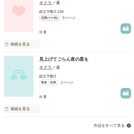
オクラ
／著
総文字数/2,106
5ページ
恋愛(その他)
0
表紙を見る
顔はイケメンなのに、何をしてもパッしない２５才、会社員。
見上げてごらん夜の星を
ちなみに彼女いない歴２５年…。

この男、本当にパッとしないんです。

オクラ
／著
総文字数/1
ところがある日…
1ページ
青春・友情
0
作品を読む
表紙を見る
僕は５歳のとき、恋をした。

作品をすべて見る
『のんちゃん』と呼ばれていたお姉さんに恋をした。名前も、
声も、何も知らないお姉さんに恋をした。
