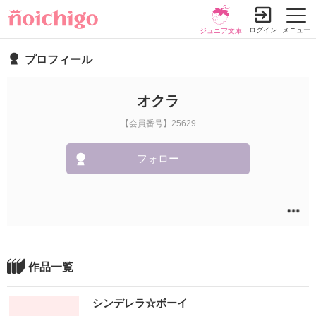
ログイン
メニュー
ジュニア文庫
プロフィール
オクラ
【会員番号】25629
フォロー
作品一覧
シンデレラ☆ボーイ