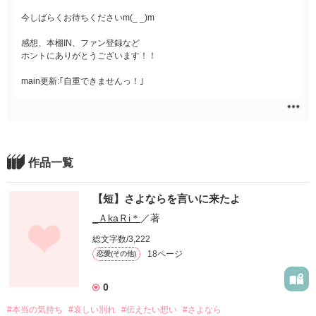
今しばらくお待ちくださいm(_ _)m
感想、本棚IN、ファン登録など
ホントにありがとうございます！！
main更新:｢自重できませんっ！｣
作品一覧
【短】さよならを言いに来たよ
_ＡkaＲi＊
／著
総文字数/3,222
18ページ
恋愛(その他)
0
#本当の気持ち
#哀しい別れ
#伝えたい想い
#さよなら