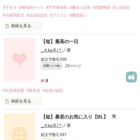
#下ネタ
#個性的キャラ
#万年発情期
#爆笑☆必至
#問題教師
#１話完結
そのくせ喧嘩っ早い。

#Ｓ級問題児
#ほぼ会話文
#ブラコン
#変態揃い
.
パッと頭に浮かぶのは、

表紙を見る
不機嫌そうな顔ばかり。

【短】最高の一日
作品を読む
「この点では誰にも負けないっていう、

この小説の特徴を各自一つ上げてくれ！」

_ＡkaＲi＊
／著
総文字数/6,509
それなのに、

23ページ
恋愛(その他)
「担任教師の変態っぷりは神レベル」

どうしてだろう。

「え、俺ですか？えっと……

0
　伏せ字の数なら誰にも負けません」

#不器用恋愛
#男友達
#友達の彼氏
そんなお前が、

表紙を見る
「ちょ、余計なこと言うな！

こんなにも、

　貴重な読者様がいなくなｒ」

【短】暴君のお気に入り【BL】
完
「「うっさい、だまれ変態」」

_ＡkaＲi＊
／著
愛しいなんて。

総文字数/1,947
雲一つない、青空の下で。

（ガ――――――ン！）
