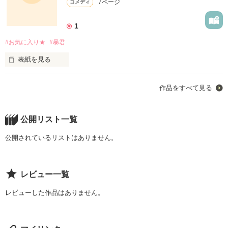
7ページ
コメディ
私は、見てはいけないものを

1
◆◇◆◇◆

.
#お気に入り★
#暴君
見てしまった。

史上最強の問題児クラス、１ｰＡ。

表紙を見る
作品を読む
そしてそれを束ねる史上最悪の問題教師。

作品をすべて見る
そんな彼らが次第に更正していく姿を描く

好きなものなら、

感動の青春ラブストーリー……

公開リスト一覧
たくさんある。

【不器用恋愛シリーズ第四弾】
公開されているリストはありません。
「だと思って読むと、絶対に

後悔するのでご注意ください」

だけど、

作品を読む
「先生、宣伝してやったんだから

レビュー一覧
一番好きなのは―――…

団子奢れやコラ」

レビューした作品はありません。
「頼むからもう帰ってぇえ！」

.