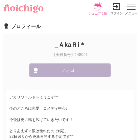
ログイン
メニュー
ジュニア文庫
プロフィール
_ＡkaＲi＊
【会員番号】148091
フォロー
アカリワールドへようこそ^^
今のところは恋愛、コメディ中心♪
今後は更に幅を広げていきたいです！
とりあえず２浪は免れたので(笑)、
22日辺りから更新再開する予定です^^