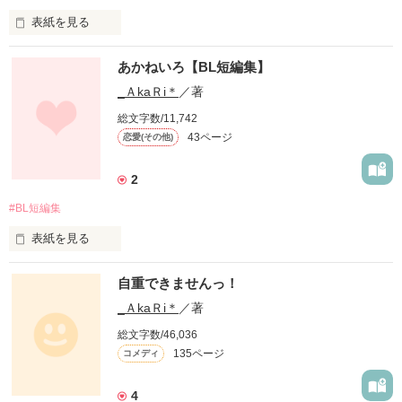
表紙を見る
あかねいろ【BL短編集】
_ＡkaＲi＊
／著
総文字数/11,742
43ページ
恋愛(その他)
もしもまた、

君に逢えるなら。

2
#BL短編集
表紙を見る
『ありがとう』

自重できませんっ！
_ＡkaＲi＊
／著
天の邪鬼で、

総文字数/46,036
その一言を、

135ページ
コメディ
無愛想で、

伝えたい。

頑固で、

4