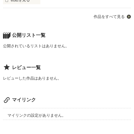
悲しいことも

苦しいことも

作品をすべて見る
明けない夜はない

全部キミと感じていくものだと思ってた

どんなことがおこっても

必ず朝はやってくる

公開リスト一覧
2007.6.16〜

あんなことがあっても

公開されているリストはありません。
やっぱり朝はやってきたんだ

作品を読む
レビュー一覧
レビューした作品はありません。
Legimoで公開していた作品を、少し内容も変更して移動しまし
た。

マイリンク
作品を読む
マイリンクの設定がありません。