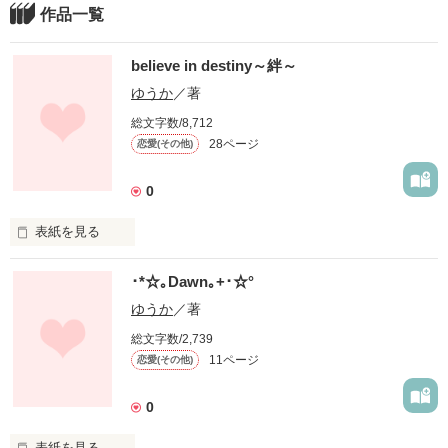
作品一覧
believe in destiny～絆～
ゆうか
／著
総文字数/8,712
28ページ
恋愛(その他)
0
表紙を見る
運命を信じていたんだ

･*☆｡Dawn｡+･☆°
あの頃は

ゆうか
／著
総文字数/2,739
こんな日々が永遠に続くものだと思ってた。

11ページ
恋愛(その他)
楽しいことも

0
うれしいことも

表紙を見る