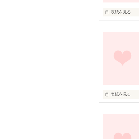
時空を越えた出
表紙を見る
高瀬 宏太

タカセ コウタ

これまたいたっ
お互い惹かれあ
男子高生

身分、戦、様々
二人に立ちはだ
あなたが好きで
あなたが愛しい。
いたって普通の
誰だって夢見る、
甘酸っぱい青春
表紙を見る
そんな感情はも
｢身分など関係ない
抱くことはない…
かわいいけど、

 普段の高校生活の中から生まれる

｢お前はオレが守
小悪魔な女の子、
たくさんのとき
｢愛してるんだ…
桜菜･茜(ｻｸﾗﾅ･ｱｶ
お前のこと｣

出会ったのは
