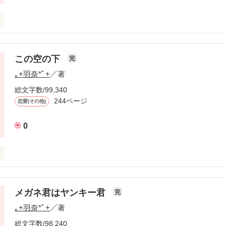
会い。

て普通の

うも、

この空の下
な障害が

完
かる。

｡+羽奈*ﾟ+
／著
す。

総文字数/99,340


244ページ
恋愛(その他)
2人が出会って、



0
が始まります

うきっと

!｣



る｣



めき

メガネ君はヤンキー君
完


ﾈ)が

｡+羽奈*ﾟ+
／著
総文字数/98,240