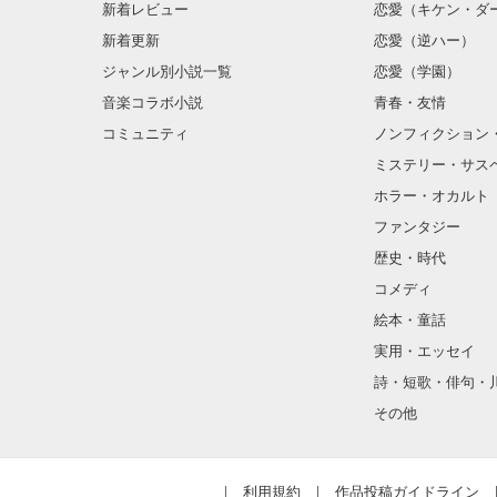
新着レビュー
恋愛（キケン・ダ
…そう思ってた

新着更新
恋愛（逆ハー）
はずなのに…

｢いっつも何かに
怯えてるお前を
ジャンル別小説一覧
恋愛（学園）
音楽コラボ小説
青春・友情
守りたいんだ。｣
「お前はオレが

コミュニティ
ノンフィクション
死んでも守る」

ミステリー・サス
「…死ぬなんて

ホラー・オカルト
言わないで」

ファンタジー
歴史・時代
コメディ
あたし一体

どうしたんだろう
絵本・童話
実用・エッセイ
詩・短歌・俳句・
○●○●○●○●○●○

その他
感想、レビュー

どんどん来いッ!
※更新遅いです

利用規約
作品投稿ガイドライン