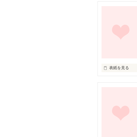
ｰ現代ｰ

いたって普通の
萌絵。16歳。

表紙を見る
ｰ戦国時代ｰ

器量よし。家柄
ちょっと天然な
藤門幹成。18歳
佐山 凛

サヤマ リン

いたって普通の