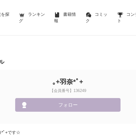
説を探
ランキン
書籍情
コミッ
コン
グ
報
ク
ト
ル
｡+羽奈*ﾟ+
【会員番号】136249
フォロー
*ﾟ+です☆