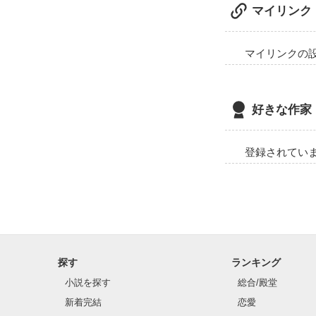
マイリンク
明かされる真実。
なんでオレがお
こいつはあたし
聞いてやんなきゃ
見てないんだから.
いけねえんだよ｣
「キスしていいか
マイリンクの
もう、後戻りはで
「いやです」

好きになっちゃ
わかってたのに...
「ああん??」

好きな作家
「うう…」

×××××××××××

登録されてい
感想お待ちしてま
やめて…

しかもいきなり

同居することに

これ以上…

なっちゃうし!?

小瓜さん、

踏み込んで来な
素敵なレビュー

感謝いたします★
探す
ランキング
あんな変態ヤクザ
大ッ嫌い!

※かなりゆっく
小説を探す
総合/殿堂
ちゃんと更新し
新着完結
恋愛
レッツクリック＼
思っています
