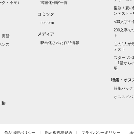
ーク・不良）
書籍化作家一覧
復刻！夏の


ンテスト～
コミック
作品を読む
オレは…

500文字
noicomi


200文字
メディア
ト
・実話
映画化された作品情報
この2人が
ペンス
テスト
作品を読む
スターツ出
「1話から
場
特集・オス
!?

特集バック
オススメバ
川柳


作品掲載ポリシー
掲示板投稿規約
プライバシーポリシー
著