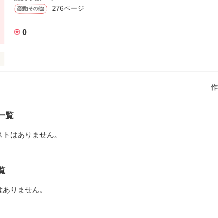
276ページ
恋愛(その他)
0
かけに

男の子、

の子と、

です

ｳ)だった｡





作
男。

って

うな

場人物は

一覧
ません

だった｡

ストはありません。


断したので

代語で





覧
いって…

いい?｣

はありません。


わらないで｣
