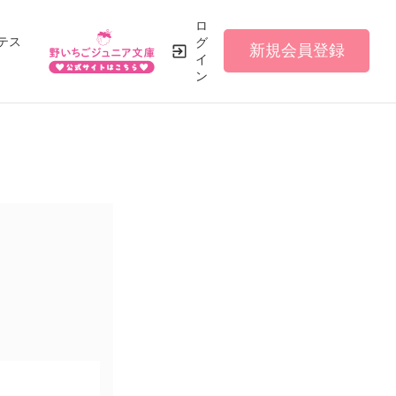
ロ
テス
グ
新規会員登録
イ
ン