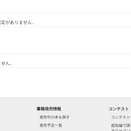


前の言うこと

のことなんて、



..

作品を読む


?」

設定がありません。
きない｡

ダメだって、

..。

ません。
す!

いで…。



書籍発売情報
コンテスト


りですが、

発売中の本を探す
コンテスト
ていこうと

発売予定一覧
超短編で謎
(^O^)／
テリーコン