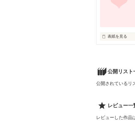
野球部エースで

かっこよくて

モテるくせに、

ある事件をきっ
青

とっても奥手な
心を閉ざした女
表紙を見る
青い空

※更新ゆっくり
崎美･愁(ｻｷﾐ･ｼｭ
女の子大好きな

青春

※この話は作者が
いたって地味ーな
イケメンチャラ
考えたものであ
どこにでもいそ
空春

ストーリー、登
メガネ君。

ソラハル

実際の歴史とは

公開リスト
何の関係もあり
最初は軽い気持ち
実は彼、

公開されているリ
※昔の言葉遣いは
メガネをとると

ちょっと遊んで

わかり辛いと判
イケメン

やろうって。

セリフなども現
ヤンキーだった!?
書かせて頂きます
レビュー一
だけどどんどん

あなたに溺れて
｢なあチューして
レビューした作品
そしてそのことを
｢もうあたしに関
知ってしまった

ダメだって...

あたしは…!?

そんな時に

｢やだね。
