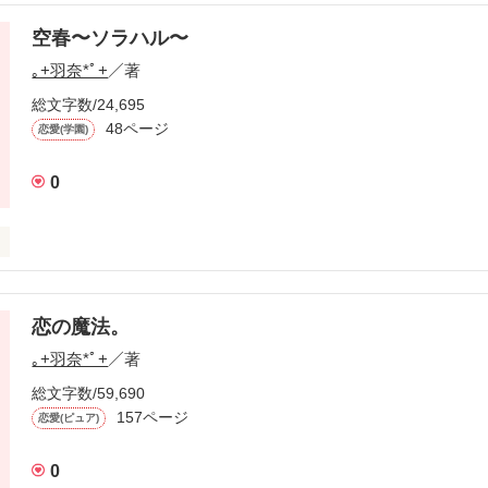
空春〜ソラハル〜
｡+羽奈*ﾟ+
／著
総文字数/24,695
48ページ
恋愛(学園)
女子高生。

0
よし。

殿様。

恋の魔法。
。

｡+羽奈*ﾟ+
／著
総文字数/59,690
157ページ
恋愛(ピュア)
女子高生

0