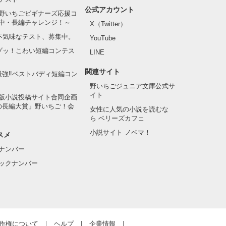
公式アカウント
野いちごビギナーズ応援コ
中・長編チャレンジ！～
X（Twitter）
の不気味なテスト、募集中。
YouTube
でゾッ！こわい短編コンテス
LINE
関連サイト
最強‼ベストバディ短編コン
野いちごジュニア文庫公式サ
イト
版小説投稿サイト合同企画
の長編大賞」野いちご！会
女性に人気の小説を読むな
ら ベリーズカフェ
小説サイト ノベマ！
スメ
ナンバー
ックナンバー
作権について
ヘルプ
企業情報