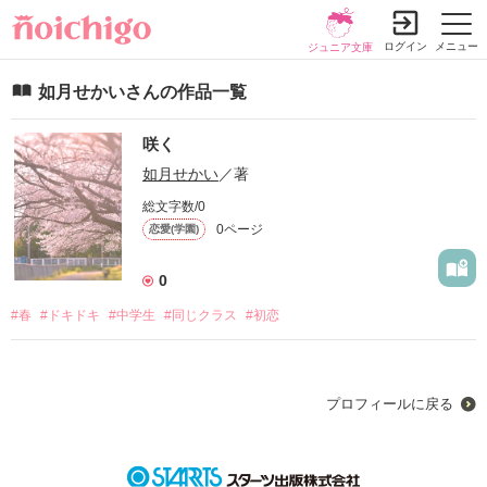
ログイン
メニュー
ジュニア文庫
如月せかいさんの作品一覧
咲く
如月せかい
／著
総文字数/0
0ページ
恋愛(学園)
0
#春
#ドキドキ
#中学生
#同じクラス
#初恋
プロフィールに戻る