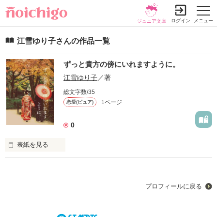
ログイン
メニュー
ジュニア文庫
江雪ゆり子さんの作品一覧
ずっと貴方の傍にいれますように。
江雪ゆり子
／著
総文字数/35
1ページ
恋愛(ピュア)
0
表紙を見る
恋に不慣れな二人の甘くて焦れったい結婚生活
プロフィールに戻る
作品を読む