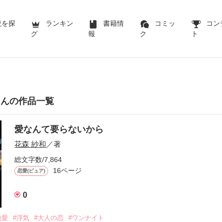
説を探
ランキン
書籍情
コミッ
コン
グ
報
ク
ト
さんの作品一覧
愛なんて要らないから
花森 紗和
／著
総文字数/7,864
16ページ
恋愛(ピュア)
0
純愛
#浮気
#大人の恋
#ワンナイト