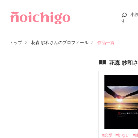
小
す
トップ
花森 紗和さんのプロフィール
作品一覧
花森 紗和
#恋愛
#切ない
#