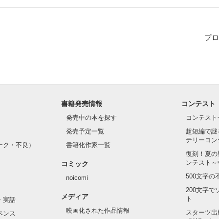
プロ
書籍発売情報
コンテスト
発売中の本を探す
コンテスト
発売予定一覧
超短編で謎
テリーコン
ーク・不良）
書籍化作家一覧
復刻！夏の
ンテスト～
コミック
500文字
noicomi
200文字
メディア
ト
・実話
映画化された作品情報
スターツ出
ペンス