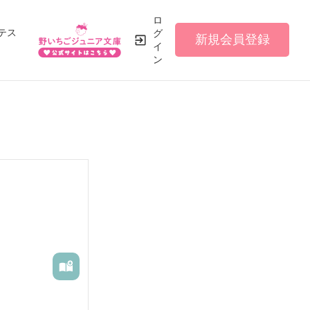
ロ
テス
グ
新規会員登録
イ
ン