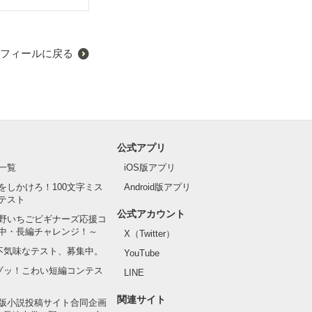
フィールに戻る
公式アプリ
一覧
iOS版アプリ
をしかけろ！100文字ミス
Android版アプリ
テスト
公式アカウント
野いちごビギナーズ応援コ
中・長編チャレンジ！～
X（Twitter）
の不気味なテスト、募集中。
YouTube
でゾッ！こわい短編コンテス
LINE
関連サイト
版小説投稿サイト合同企画