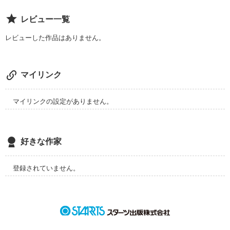
レビュー一覧
いつの日か自分の気持ちを失ってしまっていた私を

レビューした作品はありません。
救ってくれたのは

マイリンク
マイリンクの設定がありません。
君でした

好きな作家
ありがとう

登録されていません。
ごめんね
