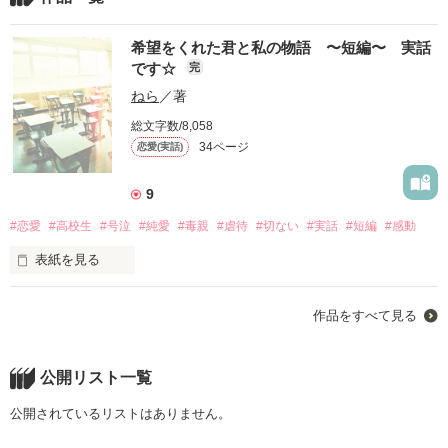
希望をくれた君と私の物語 〜短編〜 実話
です☆
完
ねら
／著
総文字数/8,058
34ページ
恋愛(実話)
9
#恋愛
#高校生
#号泣
#純愛
#毒親
#虐待
#切ない
#実話
#短編
#感動
表紙を見る
ー高校1年生　私と君の物語ー

作品をすべて見る
公開リスト一覧
ーーーーーーーーーーーーーーーーーーーーーーーー

公開されているリストはありません。