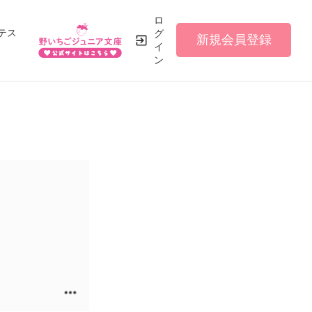
ロ
テス
グ
新規会員登録
イ
ン