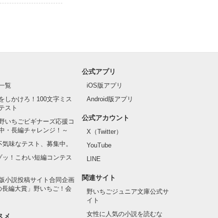
公式アプリ
一覧
iOS版アプリ
をしかけろ！100文字ミス
Android版アプリ
テスト
公式アカウント
野いちごビギナーズ応援コ
中・長編チャレンジ！～
X（Twitter）
の不気味なテスト、募集中。
YouTube
でゾッ！こわい短編コンテス
LINE
関連サイト
版小説投稿サイト合同企画
の長編大賞」野いちご！会
野いちごジュニア文庫公式サ
イト
女性に人気の小説を読むな
スメ