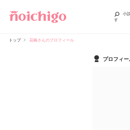
小
す
トップ
花椿さんのプロフィール
プロフィー