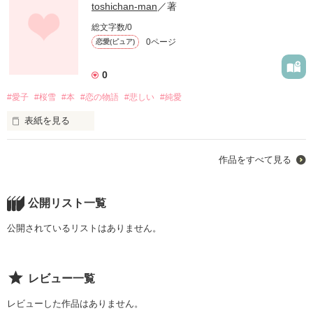
toshichan-man
／著
総文字数/0
0ページ
恋愛(ピュア)
0
#愛子
#桜雪
#本
#恋の物語
#悲しい
#純愛
表紙を見る
作品をすべて見る
　僕は愛子の手紙をほとんどすべて捨てちまったこと、胸元が
張り裂けるほど後悔している。僕はあの頃狂っていたんだ。自
分の過去を塗り変えようと躍起になっていて狂っていたんだ。

　でも愛子とのあの頃が僕にとって最高の青春だったんだなあ
公開リスト一覧
とばかり思ってため息ばかりついています。今の僕は死にかけ
ています。死神にとり憑かれていて明日にも死にそうなほど元
公開されているリストはありません。
気がありません。

　あの頃の愛子との元気いっぱいな明るい日々に戻りたい気持
ちでいっぱいです。そしてまた僕は“愛子と結婚しようか
レビュー一覧
な？”とこの頃本気で考えています。再生のためには、生き続け
るためには愛子と結婚するしか方法がないような気もします。

レビューした作品はありません。