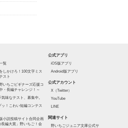
公式アプリ
一覧
iOS版アプリ
をしかけろ！100文字ミス
Android版アプリ
テスト
公式アカウント
野いちごビギナーズ応援コ
中・長編チャレンジ！～
X（Twitter）
の不気味なテスト、募集中。
YouTube
でゾッ！こわい短編コンテス
LINE
関連サイト
版小説投稿サイト合同企画
の長編大賞」野いちご！会
野いちごジュニア文庫公式サ