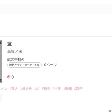
蓮
黒狼
／著
総文字数/0
0ページ
恋愛(キケン・ダーク・不良)
0
ケメン
#美人
#暴走族
#組
#組長
#世界
#財閥
#双子
ス。

鹿ですが、優しくしてくれると飛び回ります。
作