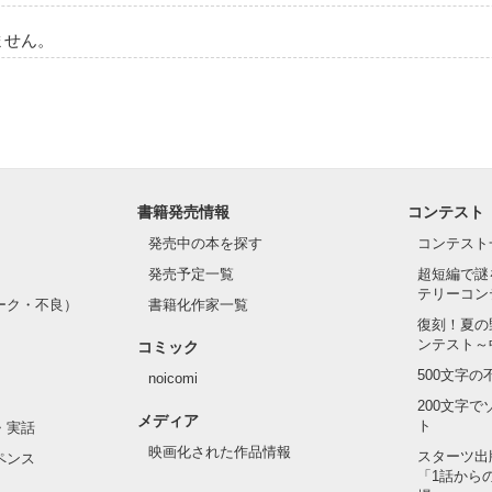
ません。
書籍発売情報
コンテスト
発売中の本を探す
コンテスト
発売予定一覧
超短編で謎
テリーコン
ーク・不良）
書籍化作家一覧
復刻！夏の
ンテスト～
コミック
500文字
noicomi
200文字
メディア
ト
・実話
映画化された作品情報
スターツ出
ペンス
「1話から