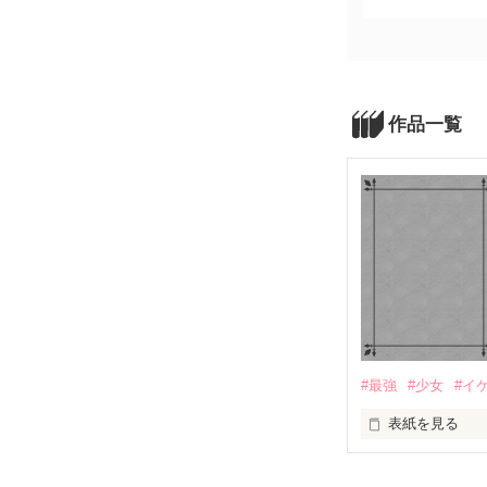
作品一覧
#最強
#少女
#イ
表紙を見る
初めての作品デ
おぼつかない馬