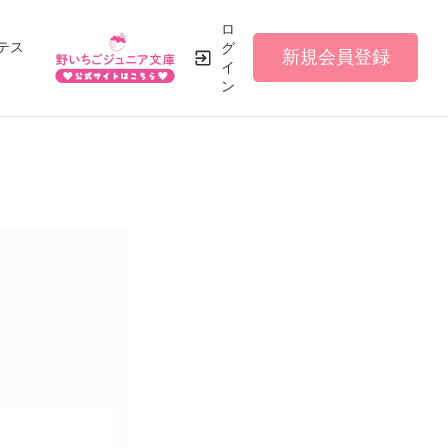
ロ
テス
グ
新規会員登録
イ
ン