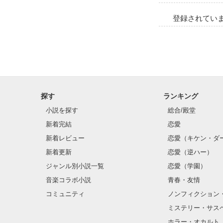
登録されてい
探す
ランキング
小説を探す
総合/殿堂
新着完結
恋愛
新着レビュー
恋愛（キケン・ダ
新着更新
恋愛（逆ハー）
ジャンル別小説一覧
恋愛（学園）
音楽コラボ小説
青春・友情
コミュニティ
ノンフィクション
ミステリー・サス
ホラー・オカルト