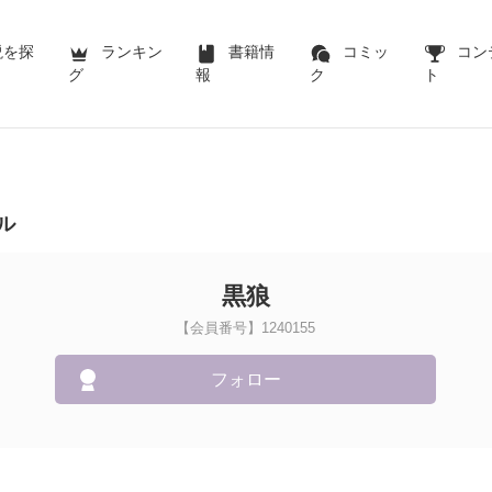
説を探
ランキン
書籍情
コミッ
コン
グ
報
ク
ト
ル
黒狼
【会員番号】1240155
フォロー