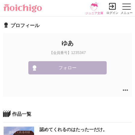
ログイン
メニュー
ジュニア文庫
プロフィール
ゆあ
【会員番号】1235347
フォロー
作品一覧
認めてくれるのはたった一だけ。