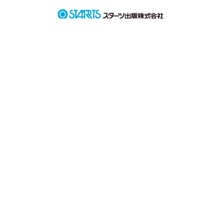
誰かに何かを伝えたいわけじゃないけど

時にあなたを思い出す。

元気にしてますか？

幸せにしてますか？

作品を読む