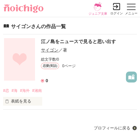
ログイン
メニュー
ジュニア文庫
サイゴンさんの作品一覧
江ノ島をニュースで見ると思い出す
サイゴン
／著
総文字数/0
0ページ
恋愛(実話)
0
#恋
#海
#海外
#湘南
表紙を見る
あの日最後に抱きしめた日

こんなにも愛しく切ないドラマの様な

プロフィールに戻る
10年近くにわたる恋の話し
