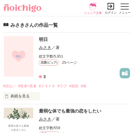
ログイン
メニュー
ジュニア文庫
みさきさんの作品一覧
明日
みさき
／著
総文字数/5,951
25ページ
恋愛(ピュア)
3
#切ない
#医者×患者
#ドキドキ
#ラブ
#病気
#病
表紙を見る
明日が かならず来るとは  

最弱な体でも最強の恋をしたい
                          かぎらない  

みさき
／著
総文字数/559
だから今日を精一杯生きます。。。