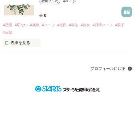
4ページ
恋愛(ピュア)
0
作品を読む
#恋愛
#切ない
#病気
#ハーフ
#彼氏
#学生
#彼女
#日韓ハーフ
#双子
#日韓
表紙を見る
    体は弱くても

青春は送りたいし、

プロフィールに戻る
恋もしたいの
作品を読む