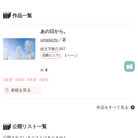
作品一覧
あの日から。
umekichi
／著
総文字数/1,907
1ページ
恋愛(ピュア)
4
#医療
#医師
#医者
#虐待
表紙を見る
更新ゆっくりですが、読んでいただけると嬉しいです。

作品をすべて見る
よろしくお願いします🙇‍♀️
公開リスト一覧
作品を読む
公開されているリストはありません。