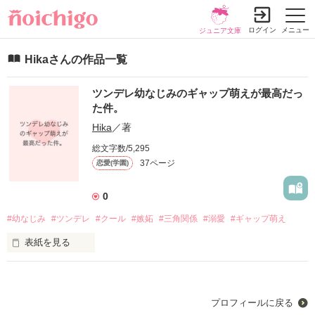
ログイン
メニュー
ジュニア文庫
Hikaさんの作品一覧
ツンデレ幼なじみのギャップ萌えが最高だっ
た件。
Hika
／著
総文字数/5,295
37ページ
恋愛(学園)
0
#幼なじみ
#ツンデレ
#クール
#嫉妬
#三角関係
#溺愛
#ギャップ萌え
表紙を見る
「お前のことなんか別に好きじゃないし」

「何年お前の幼なじみやってると思ってんの。そんくらい分か
プロフィールに戻る
る。」
