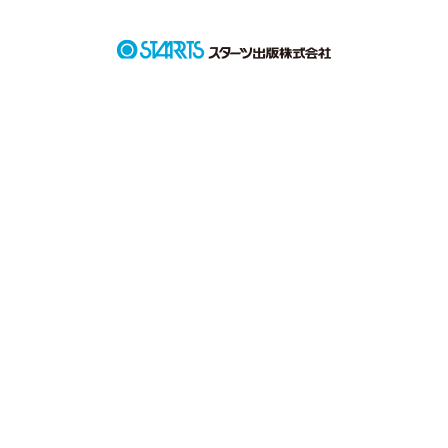
「お前…可愛すぎだろ。」

 クールな幼なじみ だと思ってたけど…

実はツンとデレの振り幅が半端なかった？！

           クール×ツンデレな幼なじみ  

                      月岡 織斗

              男女ともに人気な美女 

                      和泉 莉紗

「お前が助けを求めてたなら、1番に駆けつけて守ってやる」

…？！？！

うぅ、私死んじゃいそう…