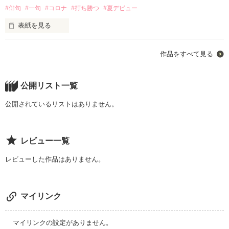
#俳句
#一句
#コロナ
#打ち勝つ
#夏デビュー
表紙を見る
一句しかないですがよろしくお願いします(((o(*ﾟ▽ﾟ*)o)))

作品をすべて見る
この句はコロナのことを考えて作りました。

自信作です✨
公開リスト一覧
公開されているリストはありません。
作品を読む
レビュー一覧
レビューした作品はありません。
マイリンク
マイリンクの設定がありません。