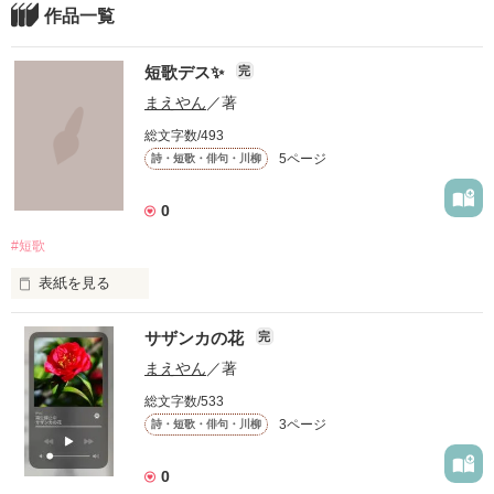
作品一覧
短歌デス✨
完
まえやん
／著
総文字数/493
5ページ
詩・短歌・俳句・川柳
0
#短歌
表紙を見る
短歌第２弾デス✨
サザンカの花
完
まえやん
／著
作品を読む
総文字数/533
3ページ
詩・短歌・俳句・川柳
0