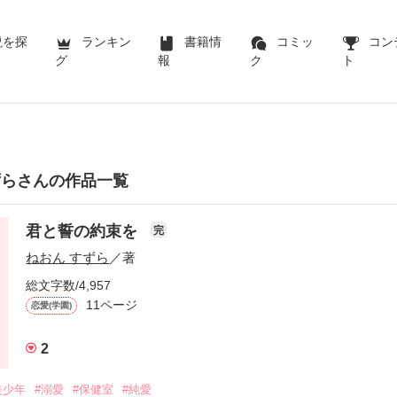
説を探
ランキン
書籍情
コミッ
コン
グ
報
ク
ト
ずらさんの作品一覧
君と誓の約束を
完
ねおん すずら
／著
総文字数/4,957
11ページ
恋愛(学園)
2
美少年
#溺愛
#保健室
#純愛