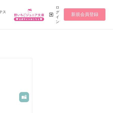
ロ
テス
グ
新規会員登録
イ
ン