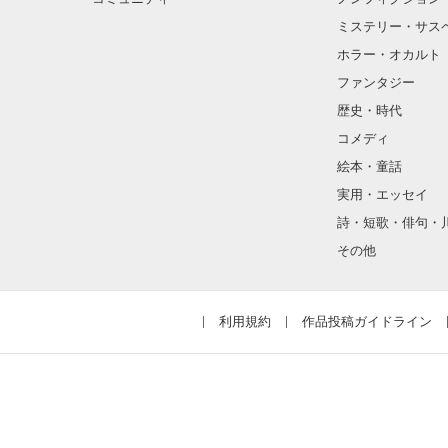
ミステリー・サス
ホラー・オカルト
ファンタジー
  ＜ はるり  ×  りゅうと ＞

歴史・時代
コメディ
絵本・童話
実用・エッセイ
詩・短歌・俳句・
  ＿＿＿＿好きだよ、はるちゃん。

その他
利用規約
作品投稿ガイドライン
   …………約束、思い出してね？
