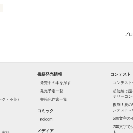
プロ
書籍発売情報
コンテスト
発売中の本を探す
コンテスト
発売予定一覧
超短編で謎
テリーコン
ーク・不良）
書籍化作家一覧
復刻！夏の
ンテスト～
コミック
500文字
noicomi
200文字
メディア
ト
・実話