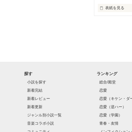
表紙を見る
    ねぇ、約束、覚えてる？

    本当は、ずっと大好きだった。

探す
ランキング
小説を探す
総合/殿堂
新着完結
恋愛
 いつも俺を助けてくれたのは君だった。

新着レビュー
恋愛（キケン・ダ
新着更新
恋愛（逆ハー）
ジャンル別小説一覧
恋愛（学園）
   だから今度は、俺の番。

音楽コラボ小説
青春・友情
コミュニティ
ノンフィクション