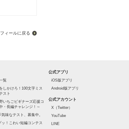
フィールに戻る
公式アプリ
一覧
iOS版アプリ
をしかけろ！100文字ミス
Android版アプリ
テスト
公式アカウント
野いちごビギナーズ応援コ
中・長編チャレンジ！～
X（Twitter）
の不気味なテスト、募集中。
YouTube
でゾッ！こわい短編コンテス
LINE