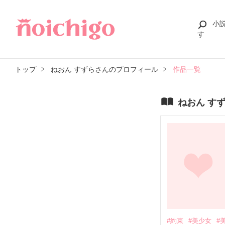
小
す
トップ
ねおん すずらさんのプロフィール
作品一覧
ねおん す
#約束
#美少女
#