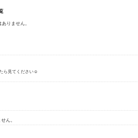
えた。

覧
はありません。
のに、彼が私の中に溶け込んで滲んでいく。

好きになっちゃいけない、、、。

ほど、考えてしまう。

前に現れた10年前に亡くなったはずの最愛の人。

かったら見てください☺️
るはずない。幻でもいい。

った。

差する純愛ラブストーリー。

ません。
、読み返さずにはいられないラストに涙する。
