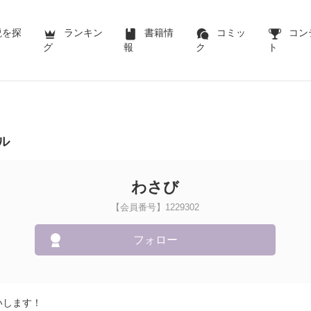
説を探
ランキン
書籍情
コミッ
コン
グ
報
ク
ト
ル
わさび
【会員番号】1229302
フォロー
いします！