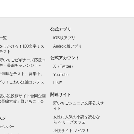
公式アプリ
一覧
iOS版アプリ
をしかけろ！100文字ミス
Android版アプリ
テスト
公式アカウント
野いちごビギナーズ応援コ
中・長編チャレンジ！～
X（Twitter）
の不気味なテスト、募集中。
YouTube
でゾッ！こわい短編コンテス
LINE
関連サイト
版小説投稿サイト合同企画
の長編大賞」野いちご！会
野いちごジュニア文庫公式サ
イト
女性に人気の小説を読むな
スメ
ら ベリーズカフェ
ナンバー
小説サイト ノベマ！