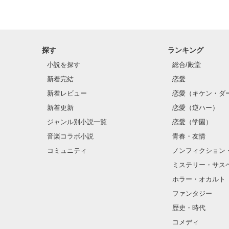
探す
ランキング
小説を探す
総合/殿堂
新着完結
恋愛
新着レビュー
恋愛（キケン・ダ
新着更新
恋愛（逆ハー）
ジャンル別小説一覧
恋愛（学園）
音楽コラボ小説
青春・友情
コミュニティ
ノンフィクション
ミステリー・サス
ホラー・オカルト
ファンタジー
歴史・時代
コメディ