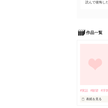
読んで後悔し
作品一覧
#実話
#願望
#浮
表紙を見る