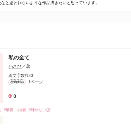
たなと思われないような作品描きたいと思っています。
私の全て
わさび
／著
総文字数/130
1ページ
恋愛(実話)
0
気
#最愛
#純愛
#叶わない恋