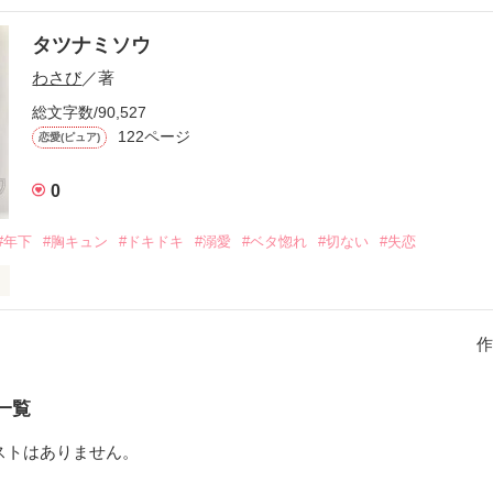
です

タツナミソウ
最悪で、私の事を愛してくれない人

わさび
／著
していて、私を大事にしてくれる人

総文字数/90,527
122ページ
恋愛(ピュア)
の過去、現在、未来のお話
0
作品を読む
#年下
#胸キュン
#ドキドキ
#溺愛
#ベタ惚れ
#切ない
#失恋
アデスの板って知ってる？」

作
った最愛の人。

一覧
ストはありません。
い。できない。そう誓った。
