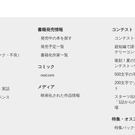
作品を読む
書籍発売情報
コンテスト
発売中の本を探す
コンテスト
発売予定一覧
超短編で謎
テリーコン
ーク・不良）
書籍化作家一覧
復刻！夏の
ンテスト～
コミック
500文字
noicomi
200文字
メディア
ト
・実話
映画化された作品情報
スターツ出
ペンス
「1話から
場
特集・オス
特集バック