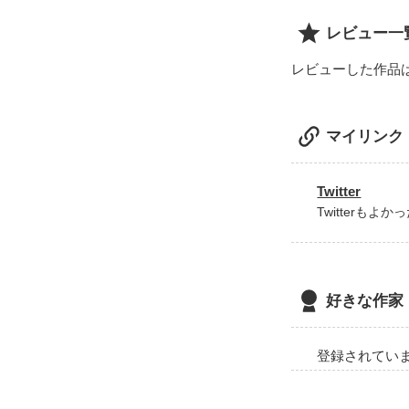
世界から色が消
レビュー一
レビューした作品
そのはずだった
マイリンク
好きではない。
そう思えば思う
Twitter
そんな時、目の
Twitterもよ
どうして‥。い
ずっと会いたか
好きな作家
3人の想いが交
登録されてい
あなたはきっと