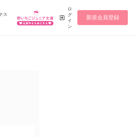
ロ
テス
グ
新規会員登録
イ
ン