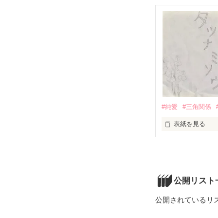
これは私の実話
本当に最低で、
でも、本当に愛
そんな、彼と私
#純愛
#三角関係
表紙を見る
「ねえ、カルネ
10年前に亡くな
公開リスト
公開されているリ
もう恋愛はしな