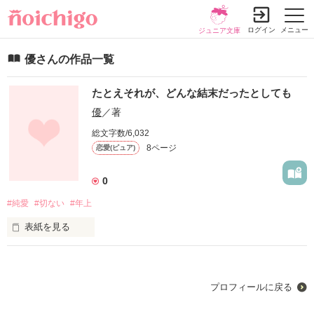
ログイン
メニュー
ジュニア文庫
優さんの作品一覧
たとえそれが、どんな結末だったとしても
優
／著
総文字数/6,032
8ページ
恋愛(ピュア)
0
#純愛
#切ない
#年上
表紙を見る
消えてしまいたいと願う日々の中

取り残されたように前に進めない私

プロフィールに戻る
あなたに出会うまでは知らなかった
