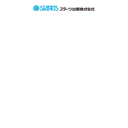
この世界がどれだけ美しいか

この世界がどれほどの奇跡で溢れているのか

だから、出会わなければよかっただなんて言わないで

今度は私が、あなたを守るから＿＿＿
作品を読む