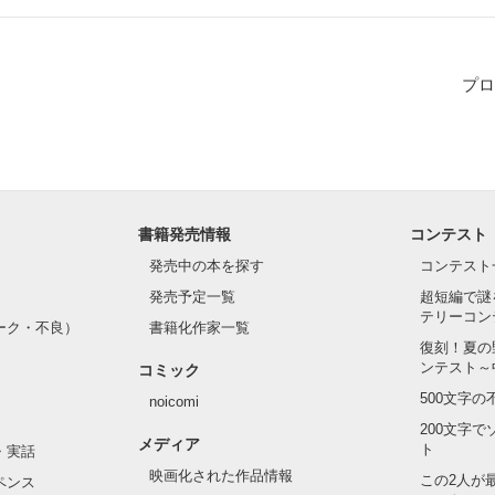
プロ
書籍発売情報
コンテスト
発売中の本を探す
コンテスト
発売予定一覧
超短編で謎
テリーコン
ーク・不良）
書籍化作家一覧
復刻！夏の
ンテスト～
コミック
500文字
noicomi
200文字
メディア
ト
・実話
映画化された作品情報
この2人が
ペンス