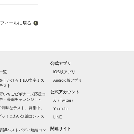
フィールに戻る
公式アプリ
一覧
iOS版アプリ
をしかけろ！100文字ミス
Android版アプリ
テスト
公式アカウント
野いちごビギナーズ応援コ
中・長編チャレンジ！～
X（Twitter）
の不気味なテスト、募集中。
YouTube
でゾッ！こわい短編コンテス
LINE
関連サイト
最強‼ベストバディ短編コン