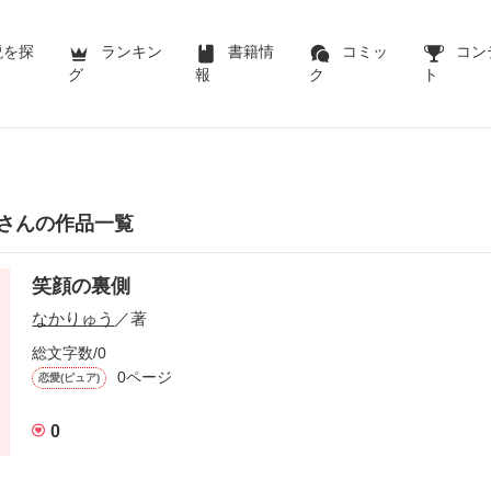
説を探
ランキン
書籍情
コミッ
コン
グ
報
ク
ト
さんの作品一覧
笑顔の裏側
なかりゅう
／著
総文字数/0
0ページ
恋愛(ピュア)
0