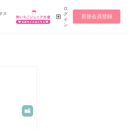
ロ
テス
グ
新規会員登録
イ
ン