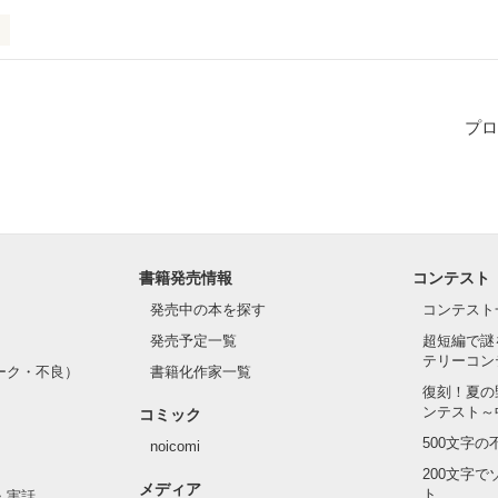
プロ
書籍発売情報
コンテスト
発売中の本を探す
コンテスト
発売予定一覧
超短編で謎
テリーコン
ーク・不良）
書籍化作家一覧
復刻！夏の
ンテスト～
コミック
500文字
noicomi
200文字
メディア
ト
・実話