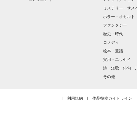
                     “元気で無自覚”       

ミステリー・サス
                         松村   紬

ホラー・オカルト
ファンタジー
                  Matumura Tumugi

歴史・時代
コメディ
絵本・童話
                          
実用・エッセイ
詩・短歌・俳句・
               “俺様で一途で独占欲強め”

その他
                          渡辺  
                   Watanabe  Saku

利用規約
作品投稿ガイドライン
           ❊ ┈︎┈︎┈︎┈︎┈︎┈︎┈┈︎┈︎┈︎┈︎┈︎✻

                  なぜか2人は同居!?
