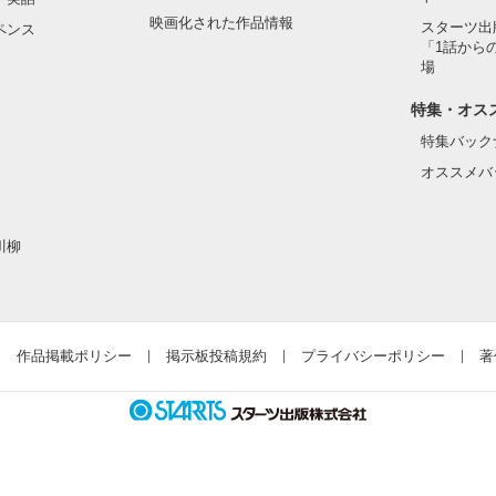
映画化された作品情報
スターツ出
ペンス
「1話から
場
特集・オス
特集バック
オススメバ
    ×

川柳
朔

作品掲載ポリシー
掲示板投稿規約
プライバシーポリシー
著