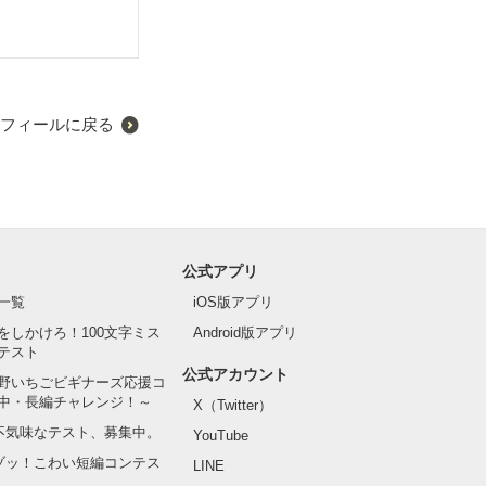
フィールに戻る
公式アプリ
一覧
iOS版アプリ
をしかけろ！100文字ミス
Android版アプリ
テスト
公式アカウント
野いちごビギナーズ応援コ
中・長編チャレンジ！～
X（Twitter）
の不気味なテスト、募集中。
YouTube
でゾッ！こわい短編コンテス
LINE