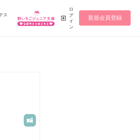
ロ
テス
グ
新規会員登録
イ
ン