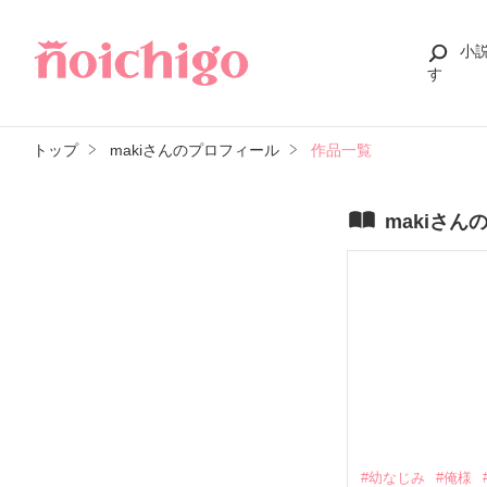
小
す
トップ
makiさんのプロフィール
作品一覧
makiさん
#幼なじみ
#俺様