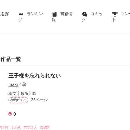
説を探
ランキン
書籍情
コミッ
コン
グ
報
ク
ト
の作品一覧
王子様を忘れられない
maki
／著
総文字数/5,831
33ページ
恋愛(ピュア)
0
#同居
#天然
#芸能人
#溺愛