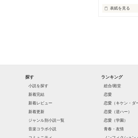
表紙を見る
   幼なじみの男の子を忘れられないでいた

       そんな時に現れたのはアイドル!?

           クラスには気になる男の子

探す
ランキング
小説を探す
総合/殿堂
新着完結
恋愛
                その子の正体とは？

新着レビュー
恋愛（キケン・ダ
新着更新
恋愛（逆ハー）
ジャンル別小説一覧
恋愛（学園）
音楽コラボ小説
青春・友情
            ✼••┈┈┈┈┈┈┈┈┈┈••✼

コミュニティ
ノンフィクション