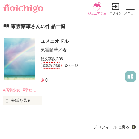
ログイン
メニュー
ジュニア文庫
東雲蘭華さんの作品一覧
ユメニオドル
東雲蘭華
／著
総文字数/306
2ページ
恋愛(その他)
0
#病弱少女
#幸せに…
表紙を見る
夢に…

それは、私が思った最期の言葉。

プロフィールに戻る