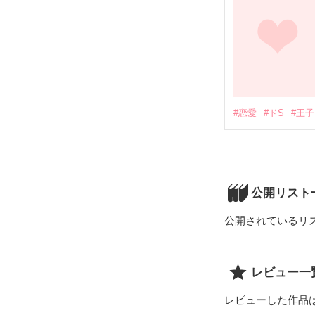
#恋愛
#ドS
#王子
公開リスト
公開されているリ
レビュー一
レビューした作品