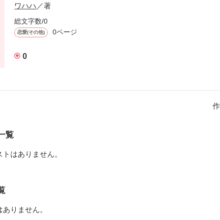
ワハハ
／著
総文字数/0
0ページ
恋愛(その他)
0
作
一覧
ストはありません。
覧
はありません。