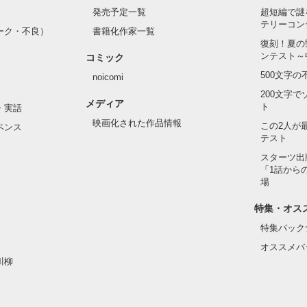
発売予定一覧
超短編で謎
テリーコン
ーク・不良）
書籍化作家一覧
復刻！夏の
ンテスト～
コミック
500文字
noicomi
200文字
メディア
ト
・実話
映画化された作品情報
この2人が
ペンス
テスト
スターツ出
「1話から
場
特集・オス
特集バック
オススメバ
川柳