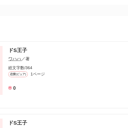
ドS王子
ワハハ
／著
総文字数/364
1ページ
恋愛(ピュア)
0
ドS王子