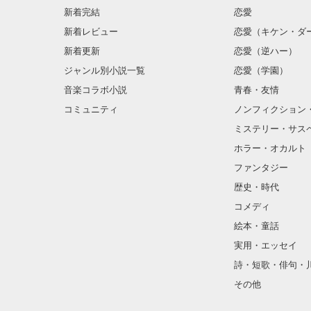
新着完結
恋愛
新着レビュー
恋愛（キケン・ダ
新着更新
恋愛（逆ハー）
ジャンル別小説一覧
恋愛（学園）
音楽コラボ小説
青春・友情
コミュニティ
ノンフィクション
ミステリー・サス
ホラー・オカルト
ファンタジー
歴史・時代
コメディ
絵本・童話
実用・エッセイ
詩・短歌・俳句・
その他