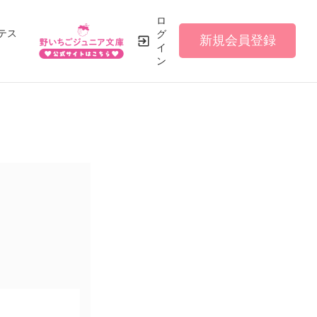
ロ
テス
グ
新規会員登録
イ
ン