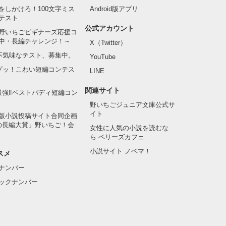
をしかけろ！100文字ミス
Android版アプリ
テスト
公式アカウント
野いちごビギナーズ応援コ
中・長編チャレンジ！～
X（Twitter）
の不気味なテスト、募集中。
YouTube
でゾッ！こわい短編コンテス
LINE
関連サイト
最強‼ベストバディ短編コン
野いちごジュニア文庫公式サ
イト
版小説投稿サイト合同企画
の長編大賞」野いちご！会
女性に人気の小説を読むな
ら ベリーズカフェ
小説サイト ノベマ！
スメ
ナンバー
ックナンバー