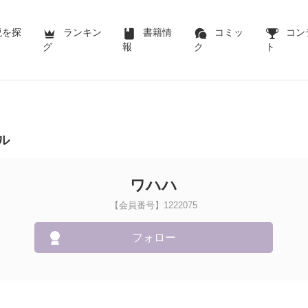
説を探
ランキン
書籍情
コミッ
コン
グ
報
ク
ト
ル
ワハハ
【会員番号】1222075
フォロー
！