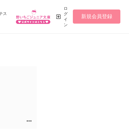
ロ
テス
グ
新規会員登録
イ
ン