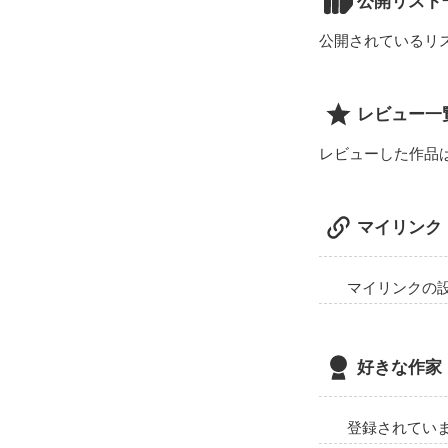
公開リスト
実話なので私の
暖かい目で見て
公開されているリ
レビュー一
レビューした作品
マイリンク
マイリンクの
好きな作家
登録されてい