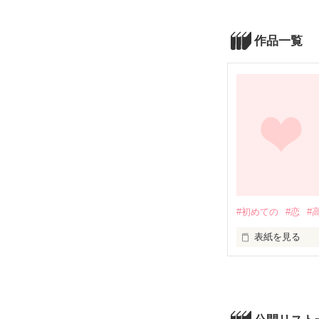
作品一覧
#初めての
#恋
#
表紙を見る
今でも私の心の
そんなモヤモヤ
中学生〜高校生
他の人から見た
した。
