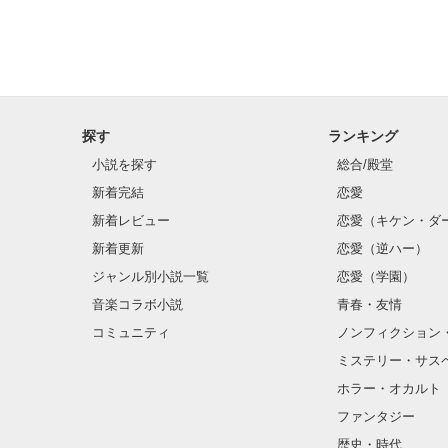
探す
ランキング
小説を探す
総合/殿堂
新着完結
恋愛
新着レビュー
恋愛（キケン・ダ
新着更新
恋愛（逆ハー）
ジャンル別小説一覧
恋愛（学園）
音楽コラボ小説
青春・友情
コミュニティ
ノンフィクション
ミステリー・サス
ホラー・オカルト
ファンタジー
歴史・時代