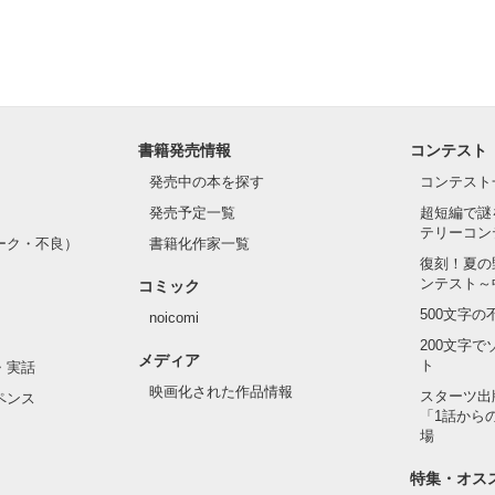
書籍発売情報
コンテスト
発売中の本を探す
コンテスト
発売予定一覧
超短編で謎
テリーコン
ーク・不良）
書籍化作家一覧
復刻！夏の
ンテスト～
コミック
500文字
noicomi
200文字
メディア
ト
・実話
映画化された作品情報
スターツ出
ペンス
「1話から
場
特集・オス