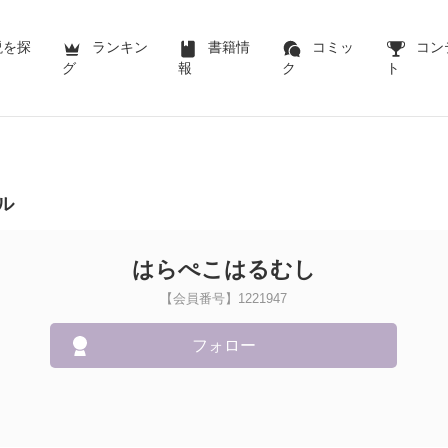
説を探
ランキン
書籍情
コミッ
コン
グ
報
ク
ト
ル
はらぺこはるむし
【会員番号】1221947
フォロー