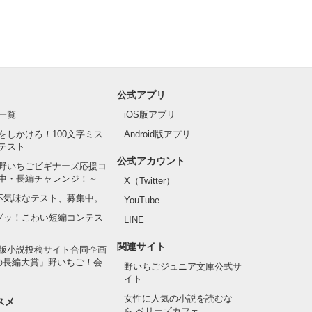
公式アプリ
一覧
iOS版アプリ
をしかけろ！100文字ミス
Android版アプリ
テスト
公式アカウント
野いちごビギナーズ応援コ
中・長編チャレンジ！～
X（Twitter）
の不気味なテスト、募集中。
YouTube
でゾッ！こわい短編コンテス
LINE
関連サイト
版小説投稿サイト合同企画
の長編大賞」野いちご！会
野いちごジュニア文庫公式サ
イト
女性に人気の小説を読むな
スメ
ら ベリーズカフェ