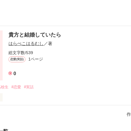
貴方と結婚していたら
はらぺこはるむし
／著
総文字数/539
1ページ
恋愛(実話)
0
高校生
#恋愛
#実話
中で引っかかっている…

を皆さんにも共感してほしい！

作
の頃の話です。

らくだらないかもしれませんが…友達からはドラマみたいだね！と、言