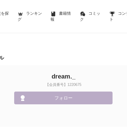
説を探
ランキン
書籍情
コミッ
コン
グ
報
ク
ト
ル
dream._
【会員番号】1220675
フォロー