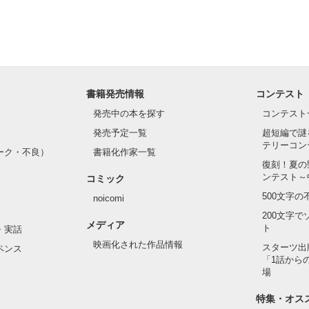
書籍発売情報
コンテスト
発売中の本を探す
コンテスト
発売予定一覧
超短編で謎
テリーコン
ーク・不良）
書籍化作家一覧
復刻！夏の
ンテスト～
コミック
500文字
noicomi
200文字
メディア
ト
・実話
映画化された作品情報
スターツ出
ペンス
「1話から
場
特集・オス