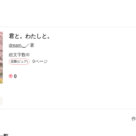
君と。わたしと。
dream._
／著
総文字数/0
0ページ
恋愛(ピュア)
0
自分になってしまったんだろう。

作