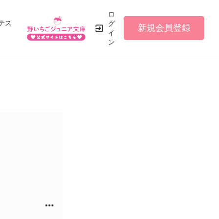
ロ
テス
グ
新規会員登録
イ
ン