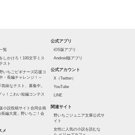
公式アプリ
一覧
iOS版アプリ
をしかけろ！100文字ミス
Android版アプリ
テスト
公式アカウント
野いちごビギナーズ応援コ
中・長編チャレンジ！～
X（Twitter）
の不気味なテスト、募集中。
YouTube
でゾッ！こわい短編コンテス
LINE
関連サイト
版小説投稿サイト合同企画
の長編大賞」野いちご！会
野いちごジュニア文庫公式サ
イト
女性に人気の小説を読むな
スメ
ら ベリーズカフェ