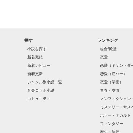
探す
ランキング
小説を探す
総合/殿堂
新着完結
恋愛
新着レビュー
恋愛（キケン・ダ
新着更新
恋愛（逆ハー）
ジャンル別小説一覧
恋愛（学園）
音楽コラボ小説
青春・友情
コミュニティ
ノンフィクション
ミステリー・サス
ホラー・オカルト
ファンタジー
歴史・時代