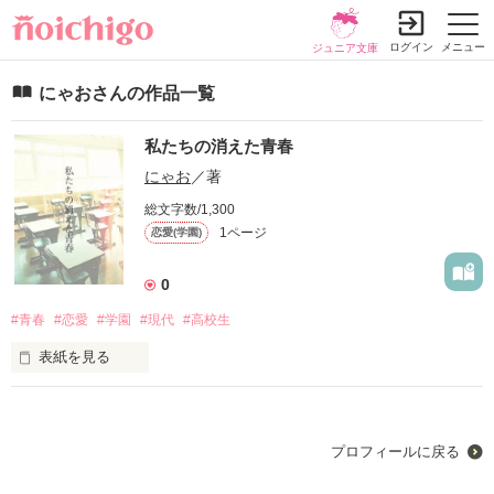
ログイン
メニュー
ジュニア文庫
にゃおさんの作品一覧
私たちの消えた青春
にゃお
／著
総文字数/1,300
1ページ
恋愛(学園)
0
#青春
#恋愛
#学園
#現代
#高校生
表紙を見る
　高校1年生冬、この事態を誰が予想出来ただろうか…。平凡
な毎日に突如現れ、瞬く間に世界中に広がったウイルス。多く
の人がウイルスの脅威に晒され、尊い命が犠牲となった。

プロフィールに戻る
　そして学生たちには政府から様々な要求が下される。長いよ