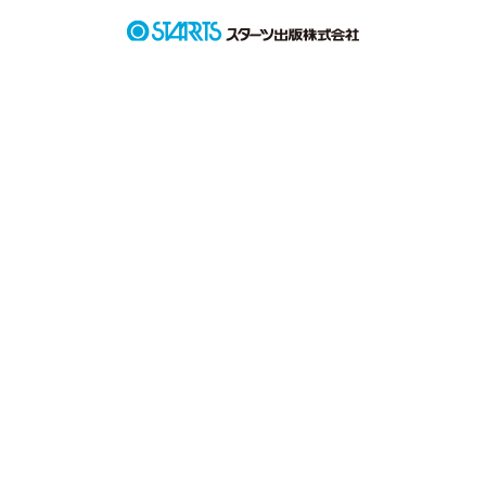
うでとても短い学生生活は、誰のせいでもないウイルスによっ
て奪われてしまう。

　マスクをする事はマナーからルールへと変わり、不必要な外
出が制限され、大人数での会食・宴会は出来ない。その影響で
中止となった行事は多い。

　普通の高校生活を送るはずだった、ごく普通の高校生たちの
少し変わった特別な3年間の話。

作品を読む